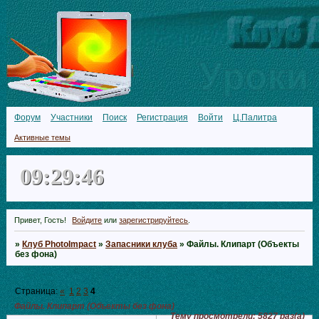
Форум
Участники
Поиск
Регистрация
Войти
Ц.Палитра
Активные темы
09:29:47
Привет, Гость!
Войдите
или
зарегистрируйтесь
.
»
Клуб PhotoImpact
»
Запасники клуба
»
Файлы. Клипарт (Объекты
без фона)
Страница:
«
1
2
3
4
Файлы. Клипарт (Объекты без фона)
Тему просмотрели:
5827
раз(а)