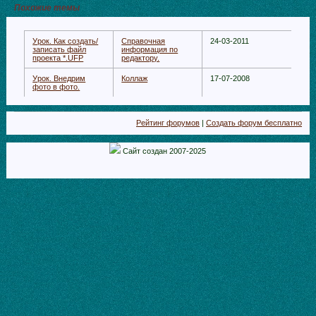
Похожие темы
Урок. Как создать/
Справочная
24-03-2011
записать файл
информация по
проекта *.UFP
редактору.
Урок. Внедрим
Коллаж
17-07-2008
фото в фото.
Рейтинг форумов
|
Создать форум бесплатно
Сайт создан 2007-2025