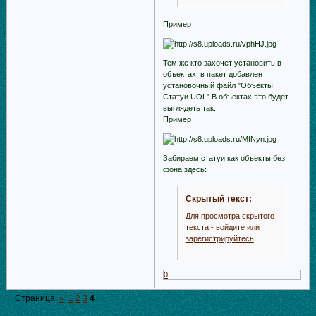
Пример
Тем же кто захочет установить в
объектах, в пакет добавлен
установочный файл "Объекты
Статуи.UOL" В объектах это будет
выглядеть так:
Пример
Забираем статуи как объекты без
фона здесь:
Скрытый текст:
Для просмотра скрытого
текста -
войдите
или
зарегистрируйтесь
.
0
Страница:
«
1
2
3
4