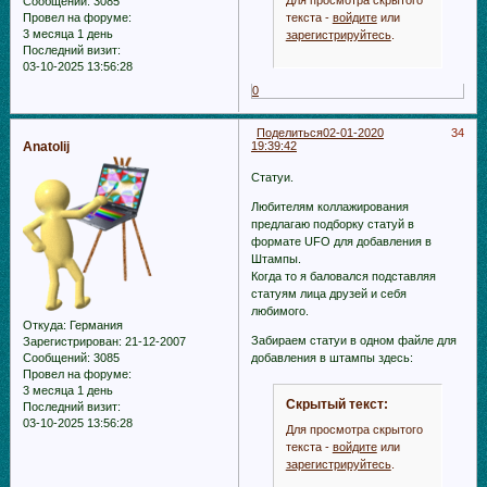
Сообщений:
3085
текста -
войдите
или
Провел на форуме:
3 месяца 1 день
зарегистрируйтесь
.
Последний визит:
03-10-2025 13:56:28
0
Поделиться
02-01-2020
34
Anatolij
19:39:42
Статуи.
Любителям коллажирования
предлагаю подборку статуй в
формате UFO для добавления в
Штампы.
Когда то я баловался подставляя
статуям лица друзей и себя
любимого.
Откуда:
Германия
Забираем статуи в одном файле для
Зарегистрирован
: 21-12-2007
Сообщений:
3085
добавления в штампы здесь:
Провел на форуме:
3 месяца 1 день
Скрытый текст:
Последний визит:
03-10-2025 13:56:28
Для просмотра скрытого
текста -
войдите
или
зарегистрируйтесь
.