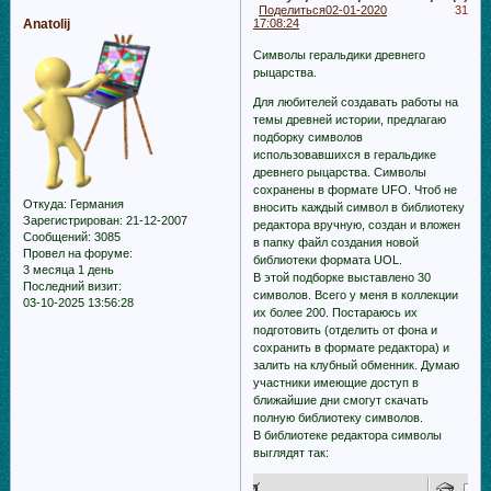
Поделиться
02-01-2020
31
Anatolij
17:08:24
Символы геральдики древнего
рыцарства.
Для любителей создавать работы на
темы древней истории, предлагаю
подборку символов
использовавшихся в геральдике
древнего рыцарства. Символы
сохранены в формате UFO. Чтоб не
Откуда:
Германия
вносить каждый символ в библиотеку
Зарегистрирован
: 21-12-2007
редактора вручную, создан и вложен
Сообщений:
3085
в папку файл создания новой
Провел на форуме:
библиотеки формата UOL.
3 месяца 1 день
В этой подборке выставлено 30
Последний визит:
символов. Всего у меня в коллекции
03-10-2025 13:56:28
их более 200. Постараюсь их
подготовить (отделить от фона и
сохранить в формате редактора) и
залить на клубный обменник. Думаю
участники имеющие доступ в
ближайшие дни смогут скачать
полную библиотеку символов.
В библиотеке редактора символы
выглядят так: