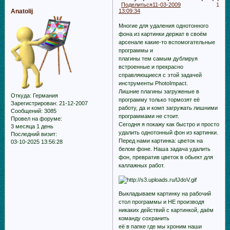
Поделиться
11-03-2009
1
Anatolij
13:09:34
Многие для удаления однотонного
фона из картинки держат в своём
арсенале какие-то вспомогательные
программы и
плагины тем самым дублируя
встроенные и прекрасно
справляющиеся с этой задачей
инструменты PhotoImpact.
Лишние плагины загруженые в
Откуда:
Германия
программу только тормозят её
Зарегистрирован
: 21-12-2007
работу, да и комп загружать лишними
Сообщений:
3085
программами не стоит.
Провел на форуме:
Сегодня я покажу как быстро и просто
3 месяца 1 день
удалить однотонный фон из картинки.
Последний визит:
Перед нами картинка: цветок на
03-10-2025 13:56:28
белом фоне. Наша задача удалить
фон, превратив цветок в обьект для
каллажных работ.
Выкладываем картинку на рабочий
стол программы и НЕ производя
никаких действий с картинкой, даём
команду сохранить
её в папке где мы хроним наши