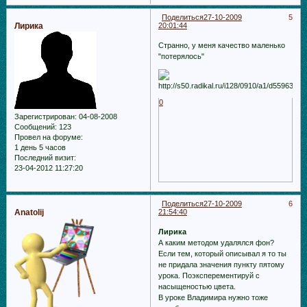
Поделиться
27-10-2009
5
Лирика
20:01:44
Странно, у меня качество маленько
"потерялось"
0
Зарегистрирован
: 04-08-2008
Сообщений:
123
Провел на форуме:
1 день 5 часов
Последний визит:
23-04-2012 11:27:20
Поделиться
27-10-2009
6
Anatolij
21:54:40
Лирика
А каким методом удалялся фон?
Если тем, который описывал я то ты
не придала значения пункту пятому
урока. Поэксперементируй с
насыщеностью цвета.
В уроке Владимира нужно тоже