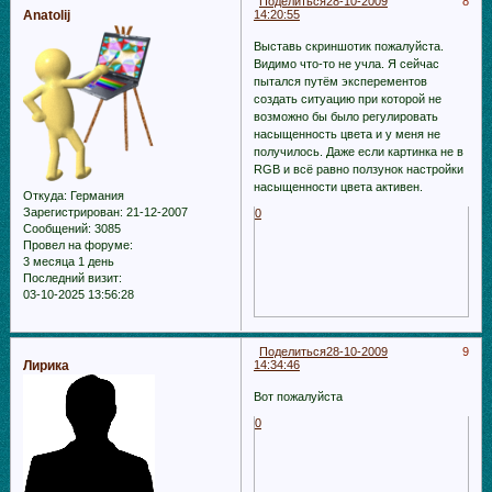
Поделиться
28-10-2009
8
Anatolij
14:20:55
Выставь скриншотик пожалуйста.
Видимо что-то не учла. Я сейчас
пытался путём эксперементов
создать ситуацию при которой не
возможно бы было регулировать
насыщенность цвета и у меня не
получилось. Даже если картинка не в
RGB и всё равно ползунок настройки
насыщенности цвета активен.
Откуда:
Германия
Зарегистрирован
: 21-12-2007
0
Сообщений:
3085
Провел на форуме:
3 месяца 1 день
Последний визит:
03-10-2025 13:56:28
Поделиться
28-10-2009
9
Лирика
14:34:46
Вот пожалуйста
0