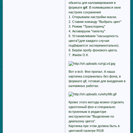
обьекты для каллажирования в
формате
gif
. В появившемся окне
настроек сохранения
1. Открываем настройки маски.
2. Ставим команду "Выбрать цвет"
3. Режим "Транспоренц"
4. Активируем "пипетку"
5. Устанавливаем "насыщеность
цвета"(для каждого случая
подбирается эксперементально).
6. Берём пробу фонового цвета.
7. Жмём О.К.
Вот и всё. Фон пропал. А наша
картинка сохранилась без фона, в
формате gif, готовая для внедрения в
каллажных работах.
Кроме этого метода можно отделить
однотонный фон и специально
встроенным в редакторе
инструментом "Выделение по
диапазону цвета".
Картинка при этом должна быть в
цветовой палитре RGB