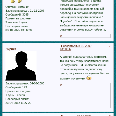
подобрать насыщеность цвета.
Только он работает с русской
Откуда:
Германия
версией а там не совсем верный
Зарегистрирован
: 21-12-2007
перевод. На ползунке настройки
Сообщений:
3085
насыщенности цвета написано "
Провел на форуме:
Подобие". Поиграй ползунком и
3 месяца 1 день
выбири значение при котором не
Последний визит:
останется огрехов вокруг объекта.
03-10-2025 13:56:28
0
Поделиться
28-10-2009
7
Лирика
13:30:56
Анатолий я делала твоим методом,
так как по методу Владимира у меня
не получилось. Я не смогла как ни
странно выделить по диапозону
цвета, он у меня этот пунктик был не
активен почему-то
Зарегистрирован
: 04-08-2008
0
Сообщений:
123
Провел на форуме:
1 день 5 часов
Последний визит:
23-04-2012 11:27:20