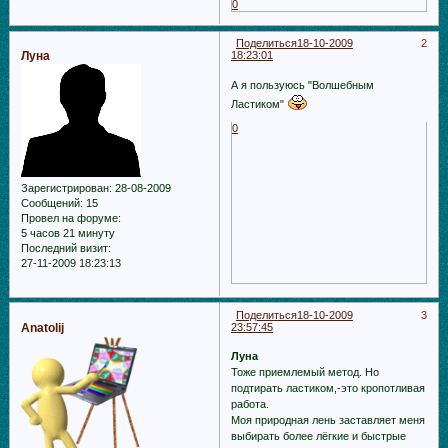
0
Поделиться
18-10-2009
2
Луна
18:23:01
А я пользуюсь "Волшебным
Ластиком"
0
Зарегистрирован
: 28-08-2009
Сообщений:
15
Провел на форуме:
5 часов 21 минуту
Последний визит:
27-11-2009 18:23:13
Поделиться
18-10-2009
3
Anatolij
23:57:45
Луна
Тоже приемлемый метод. Но
подтирать ластиком,-это кропотливая
работа.
Моя природная лень заставляет меня
выбирать более лёгкие и быстрые