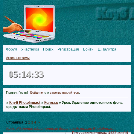
Форум
Участники
Поиск
Регистрация
Войти
Ц.Палитра
Активные темы
05:14:34
Привет, Гость!
Войдите
или
зарегистрируйтесь
.
»
Клуб PhotoImpact
»
Коллаж
»
Урок. Удаление однотонного фона
средствами PhotoImpact.
Страница:
1
2
3
4
»
Урок. Удаление однотонного фона средствами PhotoImpact.
Тему просмотрели:
4633
раз(а)