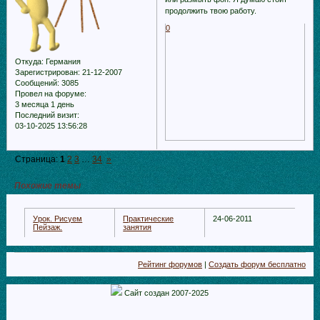
продолжить твою работу.
0
Откуда:
Германия
Зарегистрирован
: 21-12-2007
Сообщений:
3085
Провел на форуме:
3 месяца 1 день
Последний визит:
03-10-2025 13:56:28
Страница:
1
2
3
…
34
»
Похожие темы
Урок. Рисуем
Практические
24-06-2011
Пейзаж.
занятия
Рейтинг форумов
|
Создать форум бесплатно
Сайт создан 2007-2025