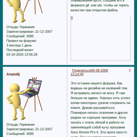
сканирования фото, сохрани его в
формате gif. или ufo. чтобы не терять
качество при открытии файла.
0
Откуда:
Германия
Зарегистрирован
: 21-12-2007
Сообщений:
3085
Провел на форуме:
3 месяца 1 день
Последний визит:
03-10-2025 13:56:28
Поделиться
05-08-2008
3
Anatolij
13:14:44
Это останки нашего форума. Как
видишь ни дизайна ни названий тем.
Я исправить ничего не могу. Я там
больше не админ. Хорошо хоть успел
копии некоторых уроков сохранить на
компе. Думаю расширяться.
Планирую начать освоение и других
редких но хороших программ. Хочу
начать с очень лёгкой в работе но
Откуда:
Германия
заменяющей собой кучу программ
Зарегистрирован
: 21-12-2007
Xara Xtreme Pro 4. Эта прога просто
Сообщений:
3085
чудо. Она не может заменить