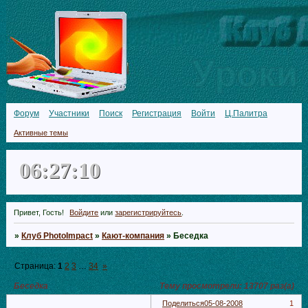
Форум
Участники
Поиск
Регистрация
Войти
Ц.Палитра
Активные темы
06:27:12
Привет, Гость!
Войдите
или
зарегистрируйтесь
.
»
Клуб PhotoImpact
»
Кают-компания
»
Беседка
Страница:
1
2
3
…
34
»
Беседка
Тему просмотрели:
13707
раз(а)
Поделиться
05-08-2008
1