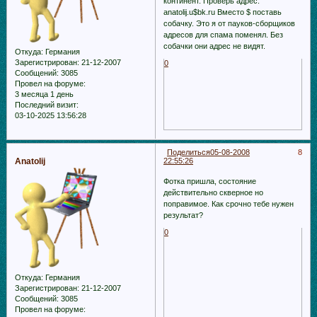
континент. Проверь адрес:
anatolij.u$bk.ru Вместо $ поставь
собачку. Это я от пауков-сборщиков
адресов для спама поменял. Без
собачки они адрес не видят.
Откуда:
Германия
Зарегистрирован
: 21-12-2007
0
Сообщений:
3085
Провел на форуме:
3 месяца 1 день
Последний визит:
03-10-2025 13:56:28
Поделиться
05-08-2008
8
Anatolij
22:55:26
Фотка пришла, состояние
действительно скверное но
поправимое. Как срочно тебе нужен
результат?
0
Откуда:
Германия
Зарегистрирован
: 21-12-2007
Сообщений:
3085
Провел на форуме: