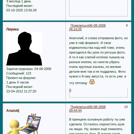
3 месяца 1 день
Последний визит:
03-10-2025 13:56:28
Поделиться
06-08-2008
9
Лирика
06:15:25
Анатолий, я снова отправила фото, но
уже в гиф формате. И свои
издевательства над ней тоже, очень
пригодился бы урок по ретуши фото.
А то я как слепой котёнок тыкала на
разные кнопки, но смогла убрать
очень крупные изьяны, но мелкие
Зарегистрирован
: 04-08-2008
детали мне так и не поддались. Фото
Сообщений:
123
нужно к 8-ому августа, то есть уже в
Провел на форуме:
1 день 5 часов
эту пятницу
Последний визит:
0
23-04-2012 11:27:20
Поделиться
06-08-2008
10
Anatolij
09:44:44
В принципе основную работу ты уже
сделала. Осталось подчистить шум
на лицах. Ну, можно ещё поменять
или размыть фон. Я думаю стоит