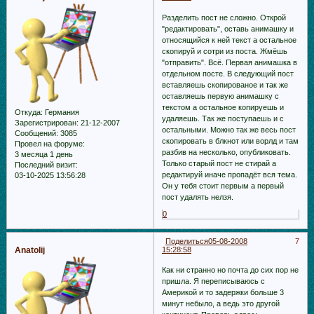
Разделить пост не сложно. Открой
"редактировать", оставь анимашку и
относящийся к ней текст а остальное
скопируй и сотри из поста. Жмёшь
"отправить". Всё. Первая анимашка в
отдельном посте. В следующий пост
вставляешь скопированое и так же
оставляешь первую анимашку с
текстом а остальное копируешь и
Откуда:
Германия
удаляешь. Так же поступаешь и с
Зарегистрирован
: 21-12-2007
остальными. Можно так же весь пост
Сообщений:
3085
скопировать в блкнот или ворлд и там
Провел на форуме:
разбив на несколько, опубликовать.
3 месяца 1 день
Только старый пост не стирай а
Последний визит:
редактируй иначе пропадёт вся тема.
03-10-2025 13:56:28
Он у тебя стоит первым а первый
пост удалять нелзя.
0
Поделиться
05-08-2008
7
Anatolij
15:28:58
Как ни странно но почта до сих пор не
пришла. Я переписываюсь с
Америкой и то задержки больше 3
минут небыло, а ведь это другой