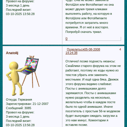
Провел на форуме:
ФотоШоп или ФотоИмпакт но она
3 месяца 1 день
может двумя-тремя кликами
Последний визит:
выполнять работу, на которую в
03-10-2025 13:56:28
ФотоШопе или ФотоИмпакте
потребуется затратить много
времени. Я от неё в восторге.
Попробуй скачать триал.
0
Поделиться
05-08-2008
4
Anatolij
14:24:38
Отлично! позже подчисть нюансы:
Смайлики старого форума на этом не
работают, поэтому их коды нужно из
текстов убрать или заменить
местными. И ещё одна бяка. Движок
этого форума видимо слабоват.
Посты с анимашками долго
заряжаются. Посты с анимашками
нужно разделить на несколько,
Откуда:
Германия
желательно чтобы в каждом посте
Зарегистрирован
: 21-12-2007
было по одной анимашке. Иначе
Сообщений:
3085
посетитель с простым 56-м модемом
Провел на форуме:
будет вынужден ожидать загрузки а
3 месяца 1 день
это нам минус. Коментарии я
Последний визит:
вставлю позже.
03-10-2025 13:56:28