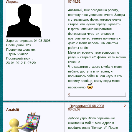
Лирика
07:48:51
Анатолий, мне сегодня на работу,
поэтому я не успеваю ничего. Завтра
с утра вышлю фото, которое очень
старое, его нужно отретушировать.
В фотошопе мне ненравится,
фотоимпакт чувствительнее и
поэтому качественнее получается,
Зарегистрирован
: 04-08-2008
даже с моим небольшим опытом
Сообщений:
123
работы в нём.
Провел на форуме:
Меня интересуют все вопросы по
1 день 5 часов
ретуши старых ч/б фоток, если можно
Последний визит:
конечно.
23-04-2012 11:27:20
Что касается старого клуба, у меня
небыло доступа в интернет, я
попыталась зайти в наш клуб, я его
не вижу вообще, сразу сюда меня
перекинуло
0
Поделиться
05-08-2008
2
Anatolij
08:05:07
Доброе утро! Фото перекинь не
сжимая на мой E-Mail. Адрес в
профиле или в "Контакте". После