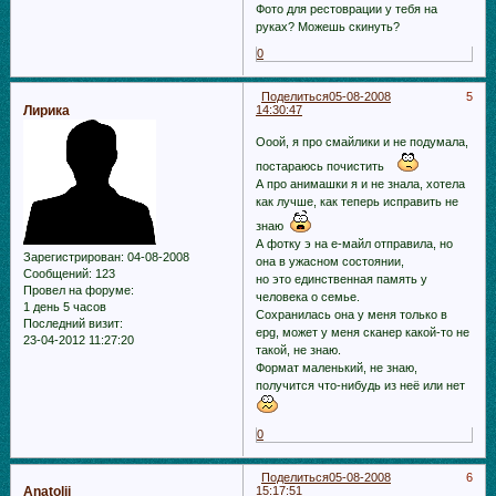
Фото для рестоврации у тебя на
руках? Можешь скинуть?
0
Поделиться
05-08-2008
5
Лирика
14:30:47
Ооой, я про смайлики и не подумала,
постараюсь почистить
А про анимашки я и не знала, хотела
как лучше, как теперь исправить не
знаю
А фотку э на е-майл отправила, но
Зарегистрирован
: 04-08-2008
она в ужасном состоянии,
Сообщений:
123
но это единственная память у
Провел на форуме:
человека о семье.
1 день 5 часов
Сохранилась она у меня только в
Последний визит:
epg, может у меня сканер какой-то не
23-04-2012 11:27:20
такой, не знаю.
Формат маленький, не знаю,
получится что-нибудь из неё или нет
0
Поделиться
05-08-2008
6
Anatolij
15:17:51