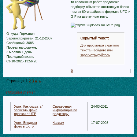
то коллажных работ предлагаю
подборку объектов состоящую более
чем из 60-и файлов в формате UFO и
GIF на цветочную тему.
Откуда:
Германия
Скрытый текст:
Зарегистрирован
: 21-12-2007
Сообщений:
3085
Для просмотра скрытого
Провел на форуме:
текста -
войдите
или
3 месяца 1 день
зарегистрируйтесь
.
Последний визит:
03-10-2025 13:56:28
0
Страница:
1
2
3
4
»
Похожие темы
Урок. Как создать/
Справочная
24-03-2011
записать файл
информация по
проекта *.UFP
редактору.
Урок. Внедрим
Коллаж
17-07-2008
фото в фото.