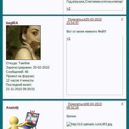
Год,игрушки,Снеговики,елочки,клипарт,н
+2
Поделиться
25-02-2010
2
bagIRA
21:54:37
Вот от меня немного Фей!!!
+1
Откуда:
Тамбов
Зарегистрирован
: 25-02-2010
Сообщений:
46
Провел на форуме:
12 часов 4 минуты
Последний визит:
21-11-2010 09:30:01
Поделиться
08-04-2013
3
Anatolij
09:32:18
Брошь