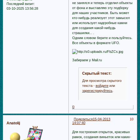
не занялся и теперь отделил объекты
Последний визит:
от фона и выставляю эту подборку
03-10-2025 13:56:28
для наших участников. Быть может
кто-нибудь реализует этот замысел
или использует надгробные камни
для создания какой-нибудь
страшилки... .
Одним словом берите и пользуйтесь.
Все объекты в формате UFO.
Забираем у Mail.ru
Скрытый текст:
Для просмотра скрытого
текста -
войдите
или
зарегистрируйтесь
.
0
Поделиться
15-04-2013
10
Anatolij
14:07:40
Для построения открыток, красивых
рамок, создания виньеток или каких-