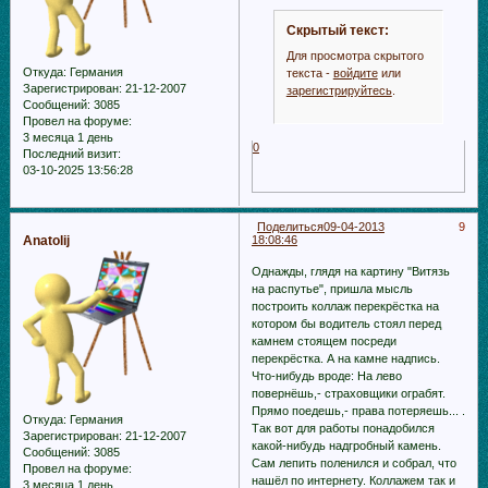
Скрытый текст:
Для просмотра скрытого
Откуда:
Германия
текста -
войдите
или
Зарегистрирован
: 21-12-2007
зарегистрируйтесь
.
Сообщений:
3085
Провел на форуме:
3 месяца 1 день
0
Последний визит:
03-10-2025 13:56:28
Поделиться
09-04-2013
9
Anatolij
18:08:46
Однажды, глядя на картину "Витязь
на распутье", пришла мысль
построить коллаж перекрёстка на
котором бы водитель стоял перед
камнем стоящем посреди
перекрёстка. А на камне надпись.
Что-нибудь вроде: На лево
повернёшь,- страховщики ограбят.
Прямо поедешь,- права потеряешь... .
Откуда:
Германия
Так вот для работы понадобился
Зарегистрирован
: 21-12-2007
какой-нибудь надгробный камень.
Сообщений:
3085
Сам лепить поленился и собрал, что
Провел на форуме:
нашёл по интернету. Коллажем так и
3 месяца 1 день