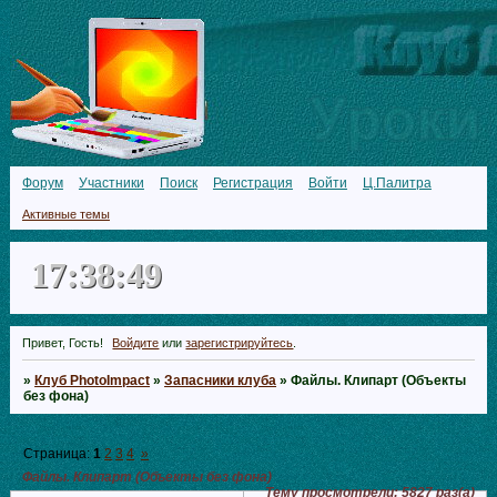
Форум
Участники
Поиск
Регистрация
Войти
Ц.Палитра
Активные темы
17:38:50
Привет, Гость!
Войдите
или
зарегистрируйтесь
.
»
Клуб PhotoImpact
»
Запасники клуба
»
Файлы. Клипарт (Объекты
без фона)
Страница:
1
2
3
4
»
Файлы. Клипарт (Объекты без фона)
Тему просмотрели:
5827
раз(а)