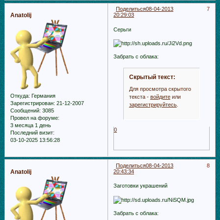
Поделиться
08-04-2013
7
Anatolij
20:29:03
Серьги
Забрать с облака:
Скрытый текст:
Для просмотра скрытого
Откуда:
Германия
текста -
войдите
или
Зарегистрирован
: 21-12-2007
зарегистрируйтесь
.
Сообщений:
3085
Провел на форуме:
3 месяца 1 день
0
Последний визит:
03-10-2025 13:56:28
Поделиться
08-04-2013
8
Anatolij
20:43:34
Заготовки украшений
Забрать с облака: