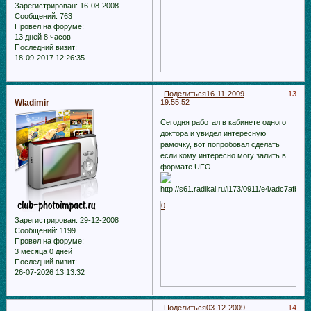
Зарегистрирован
: 16-08-2008
Сообщений:
763
Провел на форуме:
13 дней 8 часов
Последний визит:
18-09-2017 12:26:35
Поделиться
16-11-2009
13
Wladimir
19:55:52
Сегодня работал в кабинете одного
доктора и увидел интересную
рамочку, вот попробовал сделать
если кому интересно могу залить в
формате UFO....
0
Зарегистрирован
: 29-12-2008
Сообщений:
1199
Провел на форуме:
3 месяца 0 дней
Последний визит:
26-07-2026 13:13:32
Поделиться
03-12-2009
14