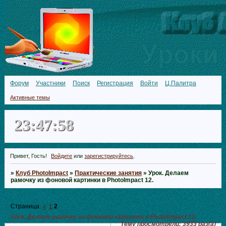
Форум
Участники
Поиск
Регистрация
Войти
Ц.Палитра
Активные темы
23:47:58
Привет, Гость!
Войдите
или
зарегистрируйтесь
.
»
Клуб PhotoImpact
»
Практические занятия
»
Урок. Делаем
рамочку из фоновой картинки в PhotoImpact 12.
Страница:
«
1
2
Урок. Делаем рамочку из фоновой картинки в PhotoImpact 12.
Тему просмотрели:
3933
раз(а)