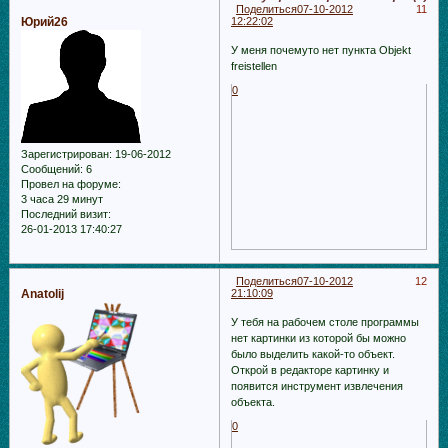
Поделиться
07-10-2012
11
Юрий26
12:22:02
У меня почемуто нет пункта Objekt
freistellen
0
Зарегистрирован
: 19-06-2012
Сообщений:
6
Провел на форуме:
3 часа 29 минут
Последний визит:
26-01-2013 17:40:27
Поделиться
07-10-2012
12
Anatolij
21:10:09
У тебя на рабочем столе программы
нет картинки из которой бы можно
было выделить какой-то объект.
Открой в редакторе картинку и
появится инструмент извлечения
объекта.
0