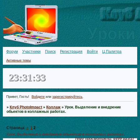
Форум
Участники
Поиск
Регистрация
Войти
Ц.Палитра
Активные темы
23:31:34
Привет, Гость!
Войдите
или
зарегистрируйтесь
.
»
Клуб PhotoImpact
»
Коллаж
»
Урок. Выделение и внедрение
обьектов в коллажных работах.
Страница:
«
1
2
Урок. Выделение и внедрение обьектов в коллажных работах.
Тему просмотрели:
4499
раз(а)