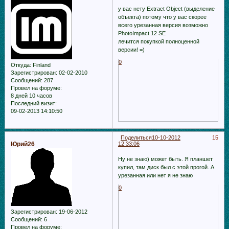
у вас нету Extract Object (выделение
объекта) потому что у вас скорее
всего урезанная версия возможно
PhotoImpact 12 SE
лечится покупкой полноценной
версии! =)
0
Откуда:
Finland
Зарегистрирован
: 02-02-2010
Сообщений:
287
Провел на форуме:
8 дней 10 часов
Последний визит:
09-02-2013 14:10:50
Поделиться
10-10-2012
15
Юрий26
12:33:06
Ну не знаю) может быть. Я планшет
купил, там диск был с этой прогой. А
урезанная или нет я не знаю
0
Зарегистрирован
: 19-06-2012
Сообщений:
6
Провел на форуме: