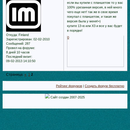
если вы купили с планшетом то у вас
100% урезанная версия, в ней много
чего еще нет! так же в свое время
покупал с планшетом, и такая же
версия была у меня!=)
купите 13-ю или Х3 и все у вас будет
в порядке!
Откуда:
Finland
0
Зарегистрирован
: 02-02-2010
Сообщений:
287
Провел на форуме:
8 дней 10 часов
Последний визит:
09-02-2013 14:10:50
Страница:
«
1
2
Рейтинг форумов
|
Создать форум бесплатно
Сайт создан 2007-2025