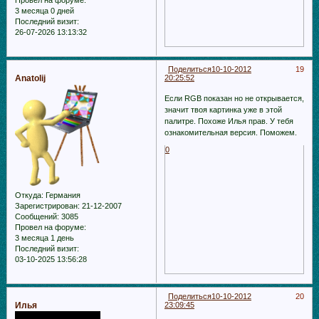
Провел на форуме:
3 месяца 0 дней
Последний визит:
26-07-2026 13:13:32
Поделиться
10-10-2012
19
Anatolij
20:25:52
Если RGB показан но не открывается,
значит твоя картинка уже в этой
палитре. Похоже Илья прав. У тебя
ознакомительная версия. Поможем.
0
Откуда:
Германия
Зарегистрирован
: 21-12-2007
Сообщений:
3085
Провел на форуме:
3 месяца 1 день
Последний визит:
03-10-2025 13:56:28
Поделиться
10-10-2012
20
Илья
23:09:45