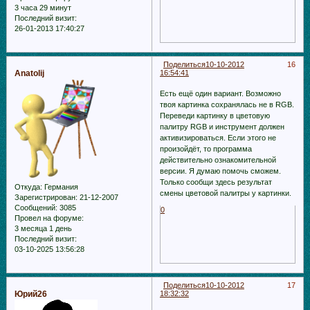
3 часа 29 минут
Последний визит:
26-01-2013 17:40:27
Поделиться
10-10-2012
16
Anatolij
16:54:41
Есть ещё один вариант. Возможно
твоя картинка сохранялась не в RGB.
Переведи картинку в цветовую
палитру RGB и инструмент должен
активизироваться. Если этого не
произойдёт, то программа
действительно ознакомительной
версии. Я думаю помочь сможем.
Только сообщи здесь результат
Откуда:
Германия
смены цветовой палитры у картинки.
Зарегистрирован
: 21-12-2007
Сообщений:
3085
0
Провел на форуме:
3 месяца 1 день
Последний визит:
03-10-2025 13:56:28
Поделиться
10-10-2012
17
Юрий26
18:32:32