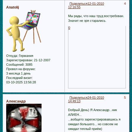
Поделиться
12-01-2010
4
Anatolij
12:16:55
Мы рады, что наш труд востребован.
Значит не зря старались.
0
Откуда:
Германия
Зарегистрирован
: 21-12-2007
Сообщений:
3085
Провел на форуме:
3 месяца 1 день
Последний визит:
03-10-2025 13:56:28
Поделиться
24-01-2010
5
Александр
14:49:13
Dобрый День) Я Александр...ник
АЛИЕН...
...вобщето зарегистрировавшись я
ожидал большего... но совсем не
ожидал теплый приём)