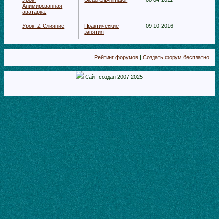
Урок.
Ulead GifAnimator
08-04-2011
Анимированная
аватарка.
Урок. Z-Слияние
Практические
09-10-2016
занятия
Рейтинг форумов
|
Создать форум бесплатно
Сайт создан 2007-2025