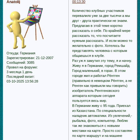
Anatolij
00:13:30
Количество клубных участников
перевалило уже за две тысячи а мы
друг - друга практически не знаем.
Предлагаю в этой теме коротко
рассказать о себе. По крайней мере
рассказать то, что посчитаете
нужным рассказать. И если можно то
желательно с фото. Хотелось бы
представлять человека с которым
Откуда:
Германия
общаешься в клубе.
Зарегистрирован
: 21-12-2007
Раз уж я замутил эту тему, я и начну.
Сообщений:
3085
Живу я в Германии, город Ремшайд.
Провел на форуме:
Город маленький, в горах. В этом
3 месяца 1 день
городе жил и работал Рёнтген
Последний визит:
(правильно в немецком Рёнтген, а не
03-10-2025 13:56:28
Ренген как привыкли мы говорить)
изобретатель Рентгеновского
аппарата которым сегодня
пользуется весь мир.
В Германии живу с 95 года. Приехал
из Казахстана. По специальности
наладчик автоматики. Из увлечений,-
рыбалка, фото, компьютер. Люблю
так же знакомиться с новыми
местами на карте. Просто составляю
по карте маршрут и на машине