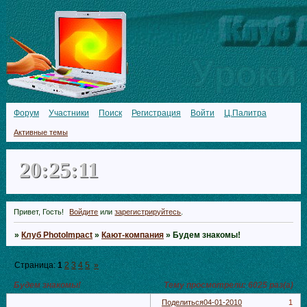
Форум
Участники
Поиск
Регистрация
Войти
Ц.Палитра
Активные темы
20:25:13
Привет, Гость!
Войдите
или
зарегистрируйтесь
.
»
Клуб PhotoImpact
»
Кают-компания
»
Будем знакомы!
Страница:
1
2
3
4
5
»
Будем знакомы!
Тему просмотрели:
6025
раз(а)
Поделиться
04-01-2010
1