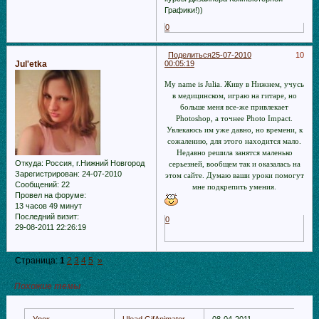
Графики!))
0
Поделиться
25-07-2010
10
Jul'etka
00:05:19
My name is Julia. Живу в Нижнем, учусь
в медицинском, играю на гитаре, но
больше меня все-же привлекает
Photoshop, а точнее Photo Impact.
Увлекаюсь им уже давно, но времени, к
сожалению, для этого находится мало.
Недавно решила занятся маленько
Откуда:
Россия, г.Нижний Новгород
серьезней, вообщем так и оказалась на
Зарегистрирован
: 24-07-2010
этом сайте. Думаю ваши уроки помогут
Сообщений:
22
мне подкрепить умения.
Провел на форуме:
13 часов 49 минут
Последний визит:
0
29-08-2011 22:26:19
Страница:
1
2
3
4
5
»
Похожие темы