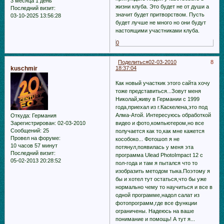
3 месяца 1 день
жизни клуба. Это будет не от души а
Последний визит:
значит будет притворством. Пусть
03-10-2025 13:56:28
будет лучше не много но они будут
настоящими участниками клуба.
0
Поделиться
02-03-2010
8
kuschmir
18:37:04
Как новый участкик этого сайта хочу
тоже представиться...Зовут меня
Николай,живу в Германии с 1999
года,приехал из г.Каскелена,это под
Алма-Атой. Интересуюсь обработкой
Откуда:
Германия
видео и фото,компьютером,но все
Зарегистрирован
: 02-03-2010
Сообщений:
25
получается как то,как мне кажется
Провел на форуме:
кособоко... Фотошоп я не
10 часов 57 минут
потянул,появилась у меня эта
Последний визит:
программа Ulead PhotoImpact 12 с
05-02-2013 20:28:52
пол-года и там я пытался что то
изобразить методом тыка.Поэтому я
бы и хотел тут остаться,что бы уже
нормально чему то научиться и все в
одной программе,надол салат из
фотопрограмм,где все функции
ограничены. Надеюсь на ваше
понимание и помощь! А тут я...