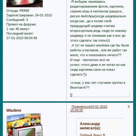
-Я вобщем занимаюсь
редактированием фоток, картинок,
Откуда:
PERM'
скриню игры в неплохом ракурсе,
Зарегистрирован
: 24-01-2010
рисую АвАтАры(когда шедеврально
Сообщений:
3
когда как...да и позже свой
Провел на форуме:
предыдущий шедевр считаю
1 час 45 минут
второсортным,ведь сюдя по новому
Последний визит:
шедевру я не понимаю как я мог до
27-01-2010 09:54:48
этого сделать так плохо))
..я тут не нашел альбома где бы были
работы учасников...или же работ так
мало, что и показывать нечего??
И еще - прочитать все не
успел..чтото даже и не читал но как
сюда картинки свои на показ
сделать?))
-и еще, у вас нет случаем группы в
Вконтакте??
0
Поделиться
24-01-2010
6
Wladimir
15:09:20
Александр
написал(а):
Dобрый День) Я