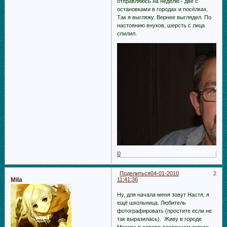
отправляюсь на неделю - две с
остановками в городах и посёлках.
Так я выгляжу. Вернее выглядел. По
настоянию внуков, шерсть с лица
спилил.
0
Поделиться
04-01-2010
2
Mila
11:41:36
Ну, для начала меня зовут Настя, я
ещё школьница. Любитель
фотографировать (простите если не
так выразилась). Живу в городе
Москва в северо-восточном округе.