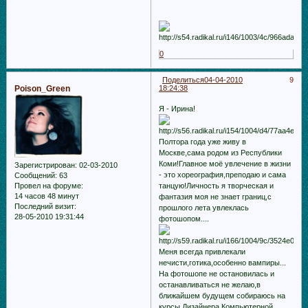
0
Поделиться
04-04-2010
9
Poison_Green
18:24:38
Я - Ирина!
Полтора года уже живу в
Москве,сама родом из Республики
Коми!Главное моё увлечение в жизни
Зарегистрирован
: 02-03-2010
- это хореография,преподаю и сама
Сообщений:
63
танцую!Личность я творческая и
Провел на форуме:
14 часов 48 минут
фантазия моя не знает границ,с
Последний визит:
прошлого лета увлеклась
28-05-2010 19:31:44
фотошопом....
Меня всегда привлекали
нечисти,готика,особенно вампиры...
На фотошопе не остановилась и
останавливаться не желаю,в
ближайшем будущем собираюсь на
курсы Дизайнера Компьютерной