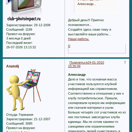
Александр...
Добрый день!!! Приятно
познакомится...
Зарегистрирован
: 29-12-2008
Создайте здесь сваю тему и
Сообщений:
1199
Провел на форуме:
выставляйте ваши работы...
3 месяца 0 дней
Наши работы.
Последний визит:
0
26-07-2026 13:13:32
Поделиться
24-01-2010
7
Anatolij
15:35:44
Александр
Дело в том, что основная масса
участников пользуются клубной
информацией как справочником.
Соответственно и отношение у них к
клубу потребительское. Пришли,
скопировали нужную им информацию
или скачали материал и ушли.
Больше четырёх сот участников но из
Откуда:
Германия
них постояных завсегдатых клуба
Зарегистрирован
: 21-12-2007
единицы. Мы не хотим какими-то
Сообщений:
3085
санкциями или ограничениями
Провел на форуме:
принуждать людей учавствовать в