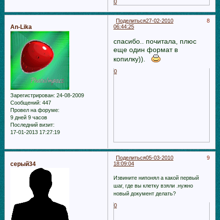
0
Поделиться
27-02-2010
8
An-Lika
06:44:25
спасибо.. почитала, плюс
еще один формат в
копилку)).
0
Зарегистрирован
: 24-08-2009
Сообщений:
447
Провел на форуме:
9 дней 9 часов
Последний визит:
17-01-2013 17:27:19
Поделиться
05-03-2010
9
серый34
18:09:04
Извините нипонял а какой первый
шаг, где вы клетку взяли .нужно
новый документ делать?
0