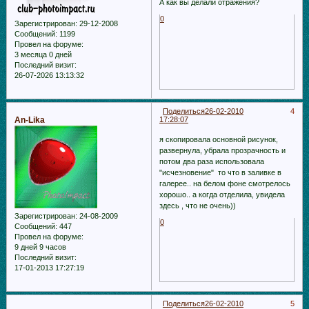
А как вы делали отражения?
0
Зарегистрирован
: 29-12-2008
Сообщений:
1199
Провел на форуме:
3 месяца 0 дней
Последний визит:
26-07-2026 13:13:32
Поделиться
26-02-2010
4
An-Lika
17:28:07
я скопировала основной рисунок,
развернула, убрала прозрачность и
потом два раза использовала
"исчезновение" то что в заливке в
галерее.. на белом фоне смотрелось
хорошо.. а когда отделила, увидела
здесь , что не очень))
Зарегистрирован
: 24-08-2009
0
Сообщений:
447
Провел на форуме:
9 дней 9 часов
Последний визит:
17-01-2013 17:27:19
Поделиться
26-02-2010
5