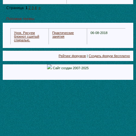
Страница:
1
2
3
4
»
Похожие темы
Урок. Рисуем
Практические
06-08-2018
блокнот сшитый
занятия
спиралью.
Рейтинг форумов
|
Создать форум бесплатно
Сайт создан 2007-2025