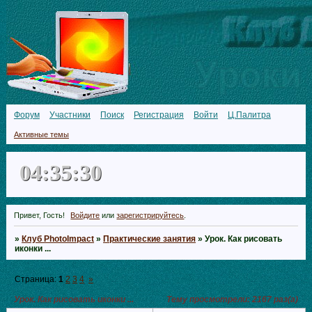
Форум
Участники
Поиск
Регистрация
Войти
Ц.Палитра
Активные темы
04:35:32
Привет, Гость!
Войдите
или
зарегистрируйтесь
.
»
Клуб PhotoImpact
»
Практические занятия
»
Урок. Как рисовать
иконки ...
Страница:
1
2
3
4
»
Урок. Как рисовать иконки ...
Тему просмотрели:
2167
раз(а)