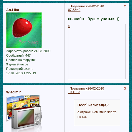
Поделиться
26-02-2010
2
An-Lika
07:32:42
спасибо.. будем учиться ))
0
Зарегистрирован
: 24-08-2009
Сообщений:
447
Провел на форуме:
9 дней 9 часов
Последний визит:
17-01-2013 17:27:19
Поделиться
26-02-2010
3
Wladimir
10:11:53
Doch` написал(а):
с отражением явно что то
не так