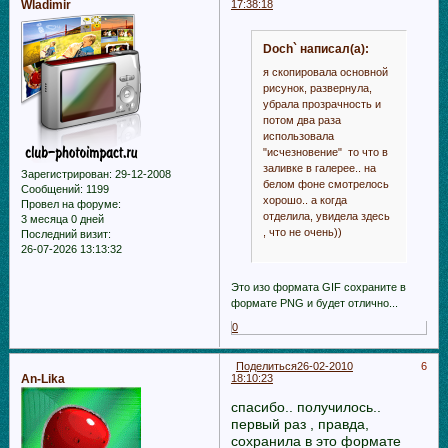
Wladimir
17:38:18
Doch` написал(а):
я скопировала основной
рисунок, развернула,
убрала прозрачность и
потом два раза
использовала
"исчезновение" то что в
заливке в галерее.. на
Зарегистрирован
: 29-12-2008
белом фоне смотрелось
Сообщений:
1199
хорошо.. а когда
Провел на форуме:
отделила, увидела здесь
3 месяца 0 дней
, что не очень))
Последний визит:
26-07-2026 13:13:32
Это изо формата GIF сохраните в
формате PNG и будет отлично...
0
Поделиться
26-02-2010
6
An-Lika
18:10:23
спасибо.. получилось..
первый раз , правда,
сохранила в это формате