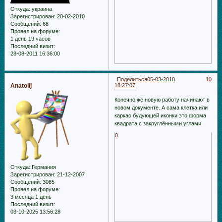
Откуда:
украина
Зарегистрирован
: 20-02-2010
Сообщений:
68
Провел на форуме:
1 день 19 часов
Последний визит:
28-08-2011 16:36:00
Поделиться
05-03-2010
10
Anatolij
18:27:07
Конечно же новую работу начинают в
новом документе. А сама клетка или
каркас будующей иконки это форма
квадрата с закруглёнными углами.
0
Откуда:
Германия
Зарегистрирован
: 21-12-2007
Сообщений:
3085
Провел на форуме:
3 месяца 1 день
Последний визит:
03-10-2025 13:56:28