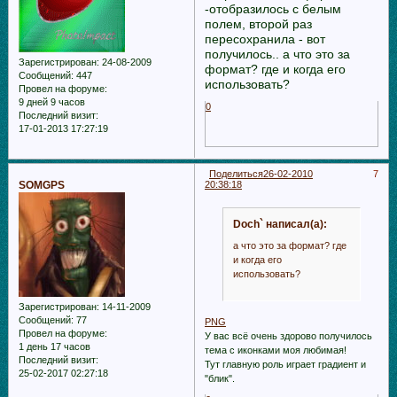
-отобразилось с белым
полем, второй раз
пересохранила - вот
получилось.. а что это за
Зарегистрирован
: 24-08-2009
формат? где и когда его
Сообщений:
447
использовать?
Провел на форуме:
9 дней 9 часов
0
Последний визит:
17-01-2013 17:27:19
Поделиться
26-02-2010
7
SOMGPS
20:38:18
Doch` написал(а):
а что это за формат? где
и когда его
использовать?
Зарегистрирован
: 14-11-2009
Сообщений:
77
PNG
Провел на форуме:
У вас всё очень здорово получилось
1 день 17 часов
тема с иконками моя любимая!
Последний визит:
Тут главную роль играет градиент и
25-02-2017 02:27:18
"блик".