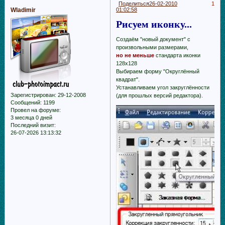
Поделиться
26-02-2010
1
Wladimir
01:02:58
Рисуем иконку...
Создаём "новый документ" с
произвольными размерами,
но не меньше
стандарта иконки
128х128
Выбираем форму "Округлённый
квадрат".
Устанавливаем угол закруглённости
Зарегистрирован
: 29-12-2008
(для прошлых версий редактора).
Сообщений:
1199
Провел на форуме:
3 месяца 0 дней
Последний визит:
26-07-2026 13:13:32