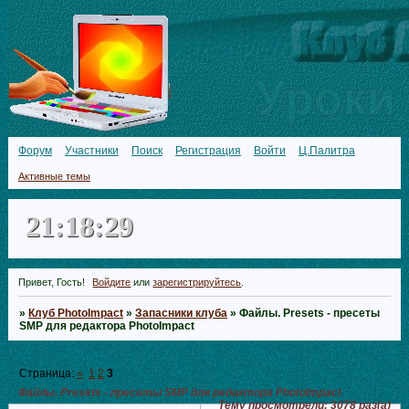
Форум
Участники
Поиск
Регистрация
Войти
Ц.Палитра
Активные темы
21:18:30
Привет, Гость!
Войдите
или
зарегистрируйтесь
.
»
Клуб PhotoImpact
»
Запасники клуба
»
Файлы. Presets - пресеты
SMP для редактора PhotoImpact
Страница:
«
1
2
3
Файлы. Presets - пресеты SMP для редактора PhotoImpact
Тему просмотрели:
3078
раз(а)