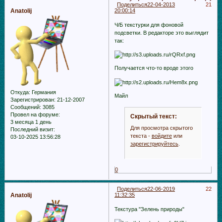
Поделиться
22-04-2013
21
Anatolij
20:00:14
Ч/Б текстурки для фоновой
подсветки. В редакторе это выглядит
так:
Получается что-то вроде этого
Откуда:
Германия
Майл
Зарегистрирован
: 21-12-2007
Сообщений:
3085
Провел на форуме:
Скрытый текст:
3 месяца 1 день
Для просмотра скрытого
Последний визит:
текста -
войдите
или
03-10-2025 13:56:28
зарегистрируйтесь
.
0
Поделиться
22-06-2019
22
Anatolij
11:32:35
Текстура "Зелень природы"