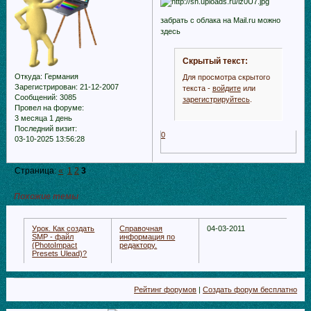
забрать с облака на Mail.ru можно
здесь
Скрытый текст:
Откуда:
Германия
Для просмотра скрытого
Зарегистрирован
: 21-12-2007
текста -
войдите
или
Сообщений:
3085
зарегистрируйтесь
.
Провел на форуме:
3 месяца 1 день
Последний визит:
0
03-10-2025 13:56:28
Страница:
«
1
2
3
Похожие темы
Урок. Как создать
Справочная
04-03-2011
SMP - файл
информация по
(PhotoImpact
редактору.
Presets Ulead)?
Рейтинг форумов
|
Создать форум бесплатно