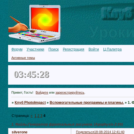
Форум
Участники
Поиск
Регистрация
Войти
Ц.Палитра
Активные темы
03:45:29
Привет, Гость!
Войдите
или
зарегистрируйтесь
.
»
Клуб PhotoImpact
»
Вспомогательные программы и плагины.
»
1. 
Страница:
«
1
2
3
4
1. Файлы.Генератор фрактальных рисунков. (Apophysis-2.09)
silverone
Поделиться
18-08-2014 12:41:40