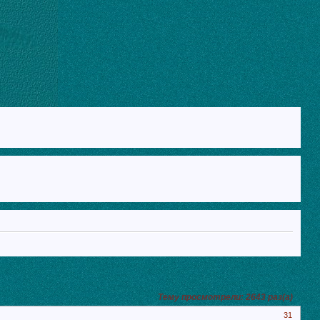
Тему просмотрели:
2643
раз(а)
31