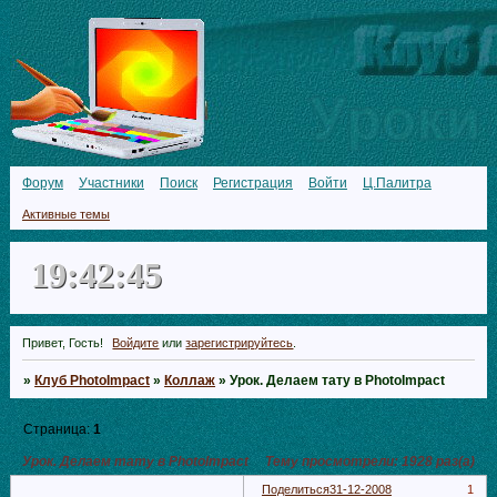
Форум
Участники
Поиск
Регистрация
Войти
Ц.Палитра
Активные темы
19:42:46
Привет, Гость!
Войдите
или
зарегистрируйтесь
.
»
Клуб PhotoImpact
»
Коллаж
»
Урок. Делаем тату в PhotoImpact
Страница:
1
Урок. Делаем тату в PhotoImpact
Тему просмотрели:
1928
раз(а)
Поделиться
31-12-2008
1