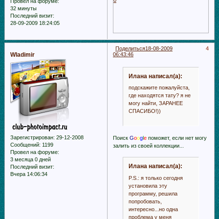
Провел на форуме:
32 минуты
Последний визит:
28-09-2009 18:24:05
Поделиться
18-08-2009
4
Wladimir
06:43:46
Илана написал(а):
подскажите пожалуйста,
где находятся тату? я не
могу найти, ЗАРАНЕЕ
СПАСИБО!))
Зарегистрирован
: 29-12-2008
Поиск
G
o
o
g
l
e
поможет, если нет могу
Сообщений:
1199
залить из своей коллекции...
Провел на форуме:
3 месяца 0 дней
Илана написал(а):
Последний визит:
Вчера 14:06:34
P.S.: я только сегодня
установила эту
программу, решила
попробовать,
интересно...но одна
проблема у меня