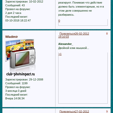
Зарегистрирован
: 10-02-2012
реагирует. Понимаю что действие
Сообщений:
43
должно быть элементарным, но я в
Провел на форуме:
этом деле совершенно не
2 дня 2 часа
разбираюсь.
Последний визит:
03-10-2018 18:22:47
0
Поделиться
26-02-2012
8
Wladimir
19:10:03
Alexander_
Двойной клик мышкой...
+1
Зарегистрирован
: 29-12-2008
Сообщений:
1199
Провел на форуме:
3 месяца 0 дней
Последний визит:
Вчера 14:06:34
Поделиться
27-02-2012
9