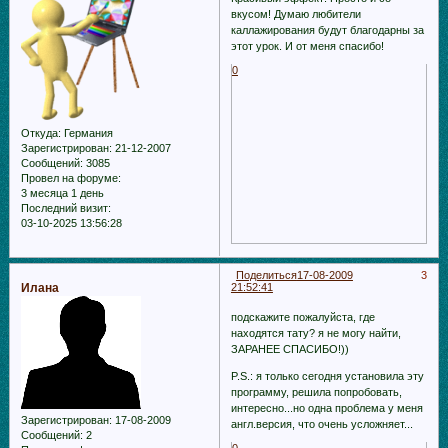
вкусом! Думаю любители
каллажирования будут благодарны за
этот урок. И от меня спасибо!
0
Откуда:
Германия
Зарегистрирован
: 21-12-2007
Сообщений:
3085
Провел на форуме:
3 месяца 1 день
Последний визит:
03-10-2025 13:56:28
Поделиться
17-08-2009
3
Илана
21:52:41
подскажите пожалуйста, где
находятся тату? я не могу найти,
ЗАРАНЕЕ СПАСИБО!))
P.S.: я только сегодня установила эту
программу, решила попробовать,
интересно...но одна проблема у меня
Зарегистрирован
: 17-08-2009
англ.версия, что очень усложняет...
Сообщений:
2
0