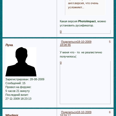
англ.версия, что очень
усложняет...
Какая версия
PhotoImpact
, можно
установить русификатор.
0
Поделиться
18-10-2009
5
Луна
18:08:46
У меня что - то не реалистично
получилось(
0
Зарегистрирован
: 28-08-2009
Сообщений:
15
Провел на форуме:
5 часов 21 минуту
Последний визит:
27-11-2009 18:23:13
Поделиться
18-10-2009
6
Wladimir
18:59:17