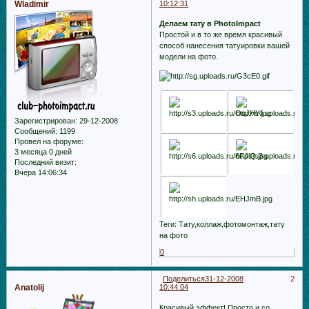
Wladimir
10:12:31
Делаем тату в PhotoImpact
Простой и в то же время красивый
способ нанесения татуировки вашей
модели на фото.
Зарегистрирован
: 29-12-2008
Сообщений:
1199
Провел на форуме:
3 месяца 0 дней
Последний визит:
Вчера 14:06:34
Теги: Тату,коллаж,фотомонтаж,тату
на фото
0
Поделиться
31-12-2008
2
Anatolij
10:44:04
Красивый эффект! Просто и со