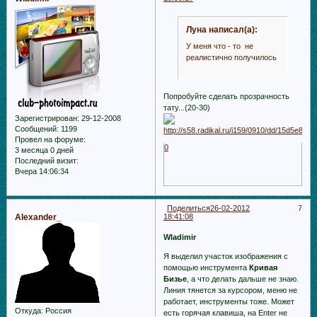
Луна написал(а):
У меня что - то не
реалистично получилось
Попробуйте сделать прозрачность
тату...(20-30)
Зарегистрирован
: 29-12-2008
Сообщений:
1199
Провел на форуме:
0
3 месяца 0 дней
Последний визит:
Вчера 14:06:34
Поделиться
26-02-2012
7
Alexander_
18:41:08
Wladimir
Я выделил участок изображения с
помощью инструмента
Кривая
Бизье
, а что делать дальше не знаю.
Линия тянется за курсором, меню не
работает, инструменты тоже. Может
Откуда:
Россия
есть горячая клавиша, на Enter не