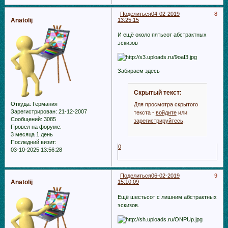
Поделиться
04-02-2019
8
Anatolij
13:25:15
И ещё около пятьсот абстрактных
эскизов
Забираем здесь
Скрытый текст:
Откуда:
Германия
Для просмотра скрытого
Зарегистрирован
: 21-12-2007
текста -
войдите
или
Сообщений:
3085
зарегистрируйтесь
.
Провел на форуме:
3 месяца 1 день
Последний визит:
0
03-10-2025 13:56:28
Поделиться
06-02-2019
9
Anatolij
15:10:09
Ещё шестьсот с лишним абстрактных
эскизов.