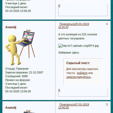
3 месяца 1 день
0
Последний визит:
03-10-2025 13:56:28
Поделиться
25-01-2019
4
Anatolij
11:31:47
А это колекция из 215 эскизов
цветных татуировок.
Забираем здесь
Скрытый текст:
Откуда:
Германия
Для просмотра скрытого
Зарегистрирован
: 21-12-2007
текста -
войдите
или
Сообщений:
3085
зарегистрируйтесь
.
Провел на форуме:
3 месяца 1 день
Последний визит:
0
03-10-2025 13:56:28
Поделиться
27-01-2019
5
Anatolij
12:40:25