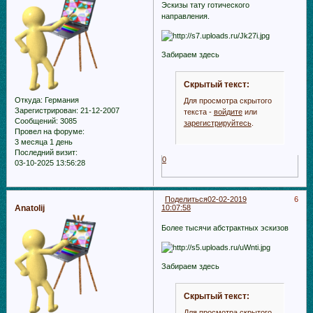
Эскизы тату готического
направления.
Забираем здесь
Скрытый текст:
Откуда:
Германия
Для просмотра скрытого
Зарегистрирован
: 21-12-2007
текста -
войдите
или
Сообщений:
3085
зарегистрируйтесь
.
Провел на форуме:
3 месяца 1 день
Последний визит:
0
03-10-2025 13:56:28
Поделиться
02-02-2019
6
Anatolij
10:07:58
Более тысячи абстрактных эскизов
Забираем здесь
Скрытый текст:
Для просмотра скрытого