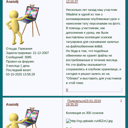
Anatolij
13:15:37
Несколько лет назад наш участник
Wladimir в одной из тем о
коллажировании опубликовал урок о
нанесении тату персонажам на фото.
В помощь участникам, как
дополнение к уроку, им были
выставлены коллекции эскизов
татуировок для скачивания залитых
на файлообменник letitbit.
Откуда:
Германия
Но беда в том, что подобные
Зарегистрирован
: 21-12-2007
обменники не хранят файлы не
Сообщений:
3085
востребованные в течение месяца.
Провел на форуме:
Но эти файлы оказывается
3 месяца 1 день
сохранились в клубном хранилище, и
Последний визит:
сегодня я решил залить их на
03-10-2025 13:56:28
"Облако" и выставить для участников
в этой теме.
0
Поделиться
23-01-2019
2
Anatolij
19:35:20
Коллекция из 300 эскизов