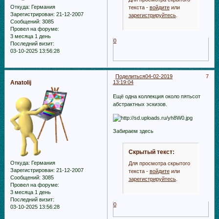
Откуда:
Германия
текста -
войдите
или
Зарегистрирован
: 21-12-2007
зарегистрируйтесь
.
Сообщений:
3085
Провел на форуме:
3 месяца 1 день
0
Последний визит:
03-10-2025 13:56:28
Поделиться
04-02-2019
7
Anatolij
13:19:04
Ещё одна коллекция около пятьсот
абстрактных эскизов.
Забираем здесь
Скрытый текст:
Откуда:
Германия
Для просмотра скрытого
Зарегистрирован
: 21-12-2007
текста -
войдите
или
Сообщений:
3085
зарегистрируйтесь
.
Провел на форуме:
3 месяца 1 день
Последний визит:
0
03-10-2025 13:56:28