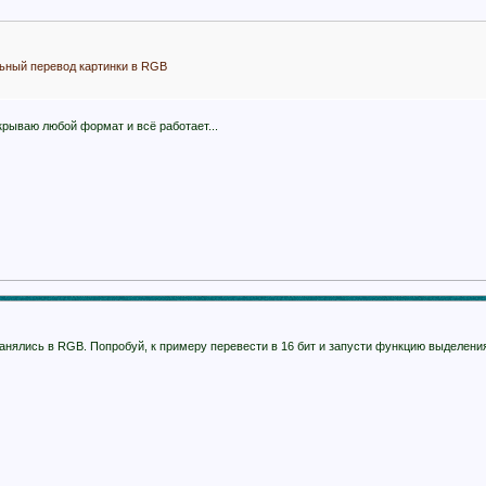
льный перевод картинки в RGB
крываю любой формат и всё работает...
анялись в RGB. Попробуй, к примеру перевести в 16 бит и запусти функцию выделени