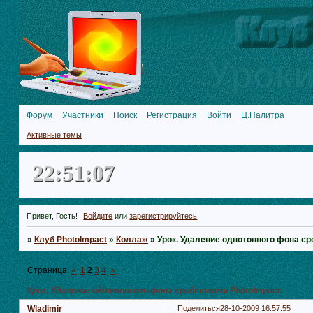
Форум
Участники
Поиск
Регистрация
Войти
Ц.Палитра
Активные темы
22:51:08
Привет, Гость!
Войдите
или
зарегистрируйтесь
.
»
Клуб PhotoImpact
»
Коллаж
»
Урок. Удаление однотонного фона ср
Страница:
«
1
2
3
4
»
Урок. Удаление однотонного фона средствами PhotoImpact.
Wladimir
Поделиться
28-10-2009 16:57:55