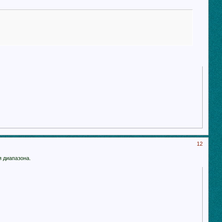
12
я диапазона.