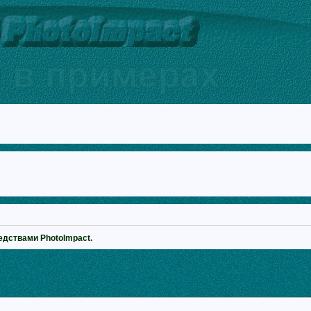
едствами PhotoImpact.