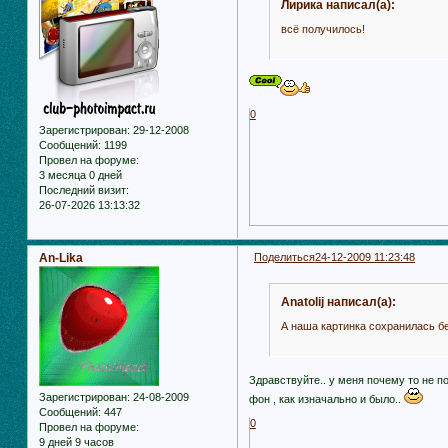
Лирика написал(а):
всё получилось!
0
Зарегистрирован
: 29-12-2008
Сообщений:
1199
Провел на форуме:
3 месяца 0 дней
Последний визит:
26-07-2026 13:13:32
An-Lika
Поделиться
24-12-2009 11:23:48
Anatolij написал(а):
А наша картинка сохранилась бе
Здравствуйте.. у меня почему то не п
Зарегистрирован
: 24-08-2009
фон , как изначально и было..
Сообщений:
447
0
Провел на форуме:
9 дней 9 часов