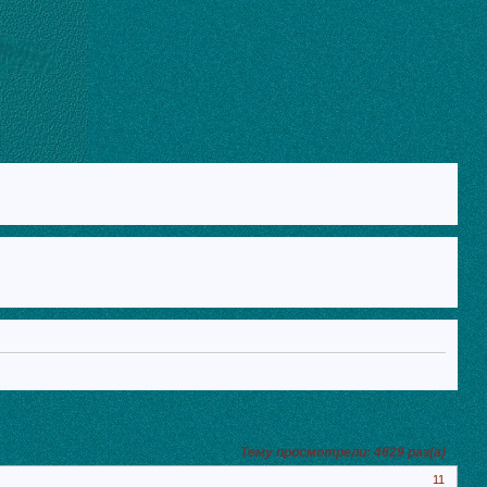
Тему просмотрели:
4629
раз(а)
11