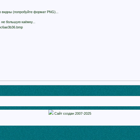
о видны (попробуйте формат PNG)...
 не большую каёмку...
Сайт создан 2007-2025