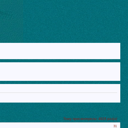
Тему просмотрели:
4629
раз(а)
31