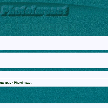
едствами PhotoImpact.