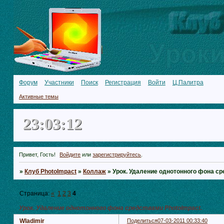
Форум
Участники
Поиск
Регистрация
Войти
Ц.Палитра
Активные темы
23:03:12
Привет, Гость!
Войдите
или
зарегистрируйтесь
.
»
Клуб PhotoImpact
»
Коллаж
»
Урок. Удаление однотонного фона ср
Страница:
«
1
2
3
4
Урок. Удаление однотонного фона средствами PhotoImpact.
Wladimir
Поделиться
07-03-2011 00:33:40