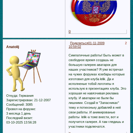
0
Поделиться
01-11-2009
2
Anatolij
10:59:02
Симпатичные работы! Быть может в
свободное время создашь не
большую галерею аватарок для
наших участников? Я уже встречал
на чужих форумах юзебары которые
изготовил для клуба lelik. Да и
исполненые тобой логотипы я
использую в презентациях клуба. Это
хорошая не навязчивая реклама
Откуда:
Германия
клубу. И аватарки не были бы
Зарегистрирован
: 21-12-2007
лишними. Создай в "Запасниках"
Сообщений:
3085
тему и потихоньку добавляй в неё
Провел на форуме:
свои работы. И анимированые
3 месяца 1 день
работы lelik-а тоже внести, вот и
Последний визит:
получится галерея. А там глядишь и
03-10-2025 13:56:28
участники подключатся.