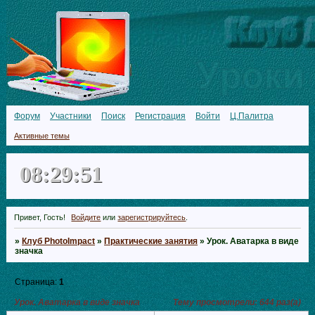
Форум
Участники
Поиск
Регистрация
Войти
Ц.Палитра
Активные темы
08:29:51
Привет, Гость!
Войдите
или
зарегистрируйтесь
.
»
Клуб PhotoImpact
»
Практические занятия
»
Урок. Аватарка в виде
значка
Страница:
1
Урок. Аватарка в виде значка
Тему просмотрели:
644
раз(а)