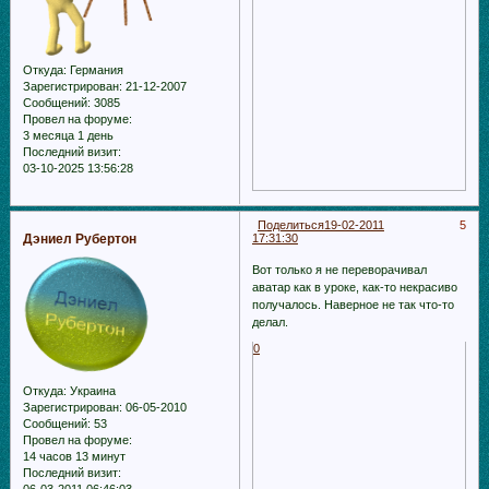
Откуда:
Германия
Зарегистрирован
: 21-12-2007
Сообщений:
3085
Провел на форуме:
3 месяца 1 день
Последний визит:
03-10-2025 13:56:28
Поделиться
19-02-2011
5
Дэниел Рубертон
17:31:30
Вот только я не переворачивал
аватар как в уроке, как-то некрасиво
получалось. Наверное не так что-то
делал.
0
Откуда:
Украина
Зарегистрирован
: 06-05-2010
Сообщений:
53
Провел на форуме:
14 часов 13 минут
Последний визит:
06-03-2011 06:46:03