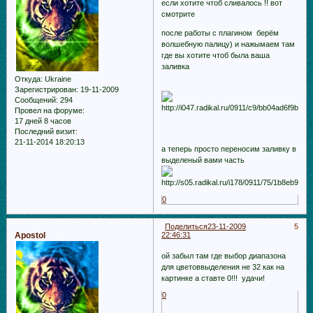
если хотите чтоб сливалось !! вот
смотрите
после работы с плагином берём
волшебную палицу) и нажымаем там
где вы хотите чтоб была ваша
заливка
Откуда:
Ukraine
Зарегистрирован
: 19-11-2009
Сообщений:
294
Провел на форуме:
17 дней 8 часов
Последний визит:
21-11-2014 18:20:13
а теперь просто переносим заливку в
выделеный вами часть
0
Поделиться
23-11-2009
5
Apostol
22:46:31
ой забыл там где выбор диапазона
для цветоввыделения не 32 как на
картинке а ставте 0!!! удачи!
0