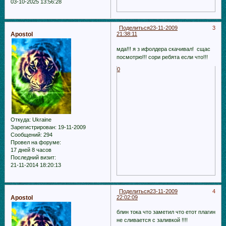
03-10-2025 13:56:28
Поделиться
23-11-2009
3
Apostol
21:38:11
мда!!! я з ифолдера скачивал! сщас
посмотрю!!! сори ребята если что!!!
0
Откуда:
Ukraine
Зарегистрирован
: 19-11-2009
Сообщений:
294
Провел на форуме:
17 дней 8 часов
Последний визит:
21-11-2014 18:20:13
Поделиться
23-11-2009
4
Apostol
22:02:09
блин тока что заметил что етот плагин
не сливается с заливкой !!!!