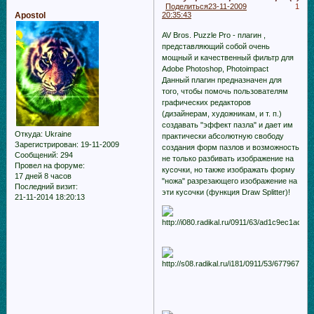
Поделиться
23-11-2009
1
Apostol
20:35:43
AV Bros. Puzzle Pro - плагин ,
представляющий собой очень
мощный и качественный фильтр для
Adobe Photoshop, Photoimpact
Данный плагин предназначен для
того, чтобы помочь пользователям
графических редакторов
(дизайнерам, художникам, и т. п.)
создавать "эффект пазла" и дает им
Откуда:
Ukraine
практически абсолютную свободу
Зарегистрирован
: 19-11-2009
создания форм пазлов и возможность
Сообщений:
294
не только разбивать изображение на
Провел на форуме:
кусочки, но также изображать форму
17 дней 8 часов
"ножа" разрезающего изображение на
Последний визит:
эти кусочки (функция Draw Splitter)!
21-11-2014 18:20:13