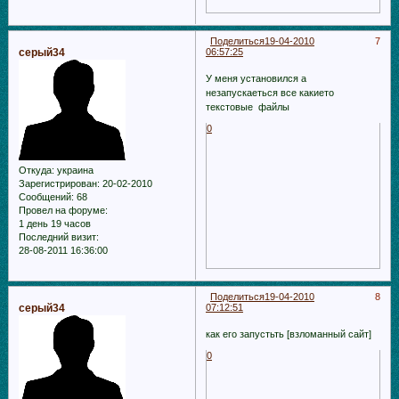
Поделиться
19-04-2010
7
серый34
06:57:25
У меня установился а
незапускаеться все какието
текстовые файлы
0
Откуда:
украина
Зарегистрирован
: 20-02-2010
Сообщений:
68
Провел на форуме:
1 день 19 часов
Последний визит:
28-08-2011 16:36:00
Поделиться
19-04-2010
8
серый34
07:12:51
как его запустьть [взломанный сайт]
0