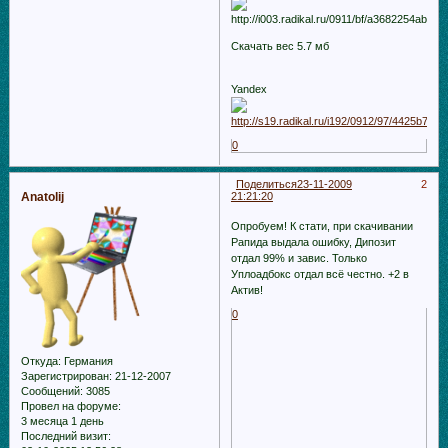
Скачать вес 5.7 мб
Yandex
0
Поделиться
23-11-2009
2
Anatolij
21:21:20
Опробуем! К стати, при скачивании
Рапида выдала ошибку, Дипозит
отдал 99% и завис. Только
Уплоадбокс отдал всё честно. +2 в
Актив!
0
Откуда:
Германия
Зарегистрирован
: 21-12-2007
Сообщений:
3085
Провел на форуме:
3 месяца 1 день
Последний визит: