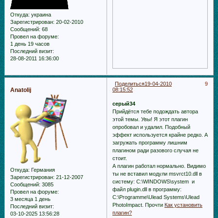
Откуда:
украина
Зарегистрирован
: 20-02-2010
Сообщений:
68
Провел на форуме:
1 день 19 часов
Последний визит:
28-08-2011 16:36:00
Поделиться
19-04-2010
9
Anatolij
08:15:52
серый34
Прийдётся тебе подождать автора
этой темы. Увы! Я этот плагин
опробовал и удалил. Подобный
эффект используется крайне редко. А
загружать программу лишним
плагином ради разового случая не
стоит.
А плагин работал нормально. Видимо
Откуда:
Германия
ты не вставил модули msvrct10.dll в
Зарегистрирован
: 21-12-2007
систему: C:\WINDOWS\system и
Сообщений:
3085
файл plugin.dll в программу:
Провел на форуме:
C:\Programme\Ulead Systems\Ulead
3 месяца 1 день
PhotoImpact. Прочти
Как установить
Последний визит:
плагин?
03-10-2025 13:56:28