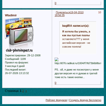
0
Поделиться
19-04-2010
10
Wladimir
18:56:35
bagIRA написал(а):
Я хотела бы узнать, а
как вы пустые пазлы
оставляете??? у меня
английская версия - не
совсем поняла!
Зарегистрирован
: 29-12-2008
Сообщений:
1199
Провел на форуме:
3 месяца 0 дней
PS.. ой, я даже не посмотрел у меня
Последний визит:
26-07-2026 13:13:32
другая версия но я думаю в третей
тоже есть такие кнопки...
0
Страница:
1
2
»
Рейтинг форумов
|
Создать форум бесплатно