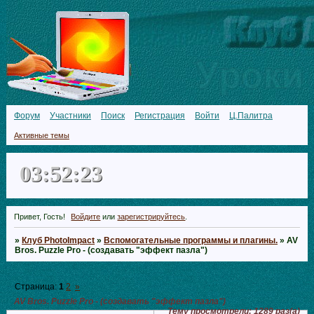
Форум
Участники
Поиск
Регистрация
Войти
Ц.Палитра
Активные темы
03:52:24
Привет, Гость!
Войдите
или
зарегистрируйтесь
.
»
Клуб PhotoImpact
»
Вспомогательные программы и плагины.
»
AV
Bros. Puzzle Pro - (создавать "эффект пазла")
Страница:
1
2
»
AV Bros. Puzzle Pro - (создавать "эффект пазла")
Тему просмотрели:
1289
раз(а)