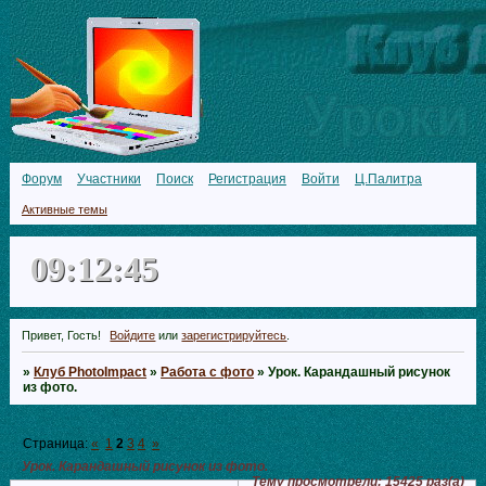
Форум
Участники
Поиск
Регистрация
Войти
Ц.Палитра
Активные темы
09:12:46
Привет, Гость!
Войдите
или
зарегистрируйтесь
.
»
Клуб PhotoImpact
»
Работа с фото
»
Урок. Карандашный рисунок
из фото.
Страница:
«
1
2
3
4
»
Урок. Карандашный рисунок из фото.
Тему просмотрели:
15425
раз(а)