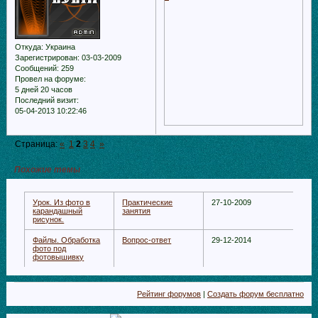
Откуда:
Украина
Зарегистрирован
: 03-03-2009
Сообщений:
259
Провел на форуме:
5 дней 20 часов
Последний визит:
05-04-2013 10:22:46
Страница:
«
1
2
3
4
»
Похожие темы
Урок. Из фото в
Практические
27-10-2009
карандашный
занятия
рисунок.
Файлы. Обработка
Вопрос-ответ
29-12-2014
фото под
фотовышивку
Рейтинг форумов
|
Создать форум бесплатно