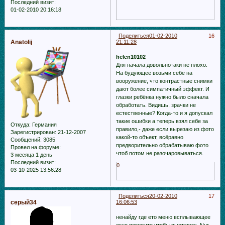
Последний визит:
01-02-2010 20:16:18
Поделиться
01-02-2010
16
Anatolij
21:11:28
helen10102
Для начала довольнотаки не плохо.
На будующее возьми себе на
вооружение, что контрастные снимки
дают более симпатичный эффект. И
глазки ребёнка нужно было сначала
обработать. Видишь, зрачки не
естественные? Когда-то и я допускал
такие ошибки а теперь взял себе за
Откуда:
Германия
правило,- даже если вырезаю из фото
Зарегистрирован
: 21-12-2007
какой-то объект, всёравно
Сообщений:
3085
предворительно обрабатываю фото
Провел на форуме:
чтоб потом не разочаровываться.
3 месяца 1 день
Последний визит:
0
03-10-2025 13:56:28
Поделиться
20-02-2010
17
серый34
16:06:53
ненайду где ето меню всплывающее
окно помогите чтобы выставить Nur