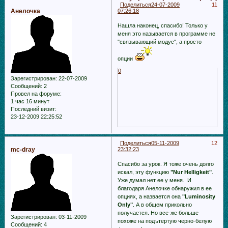
Поделиться
24-07-2009
11
Анелочка
07:26:18
Нашла наконец, спасибо! Только у
меня это называется в программе не
"связывающий модус", а просто
опции
0
Зарегистрирован
: 22-07-2009
Сообщений:
2
Провел на форуме:
1 час 16 минут
Последний визит:
23-12-2009 22:25:52
Поделиться
05-11-2009
12
mc-dray
23:32:23
Спасибо за урок. Я тоже очень долго
искал, эту функцию
"Nur Helligkeit"
.
Уже думал нет ее у меня. И
благодаря Анелочке обнаружил в ее
опциях, а назвается она
"Luminosity
Only"
. А в общем прикольно
получается. Но все-же больше
Зарегистрирован
: 03-11-2009
похоже на подътертую черно-белую
Сообщений:
4