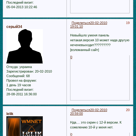
Последний визит:
05-04-2013 10:22:46
Поделиться
20-02-2010
19
серый34
19:01:10
Невыйшло уменя панель
нетакая.версия 10 может нада другую
неченевыходит?????????
[взломанный сайт]
0
Откуда:
украина
Зарегистрирован
: 20-02-2010
Сообщений:
68
Провел на форуме:
1 день 19 часов
Последний визит:
28-08-2011 16:36:00
Поделиться
20-02-2010
20
lelik
20:59:00
Нда.... это скрин с 12-й версии. К
сожелению 10-й у меня нет.
0