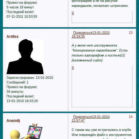
фотографию а не на рисунок
Провел на форуме:
карандашем, нехватает штриховки.
5 часов 18 минут
Последний визит:
0
07-11-2011 10:53:55
Поделиться
13-01-2010
13
Artifex
18:19:35
А у меня нет инструмента
"Клонирование карандашом". Есть
только аэрографом и кистью((((
[взломанный сайт]
0
Зарегистрирован
: 13-01-2010
Сообщений:
1
Провел на форуме:
34 минуты
Последний визит:
13-01-2010 18:43:20
Поделиться
13-01-2010
14
Anatolij
21:57:47
С таким мы уже встречались в клубе.
Или повреждён файл с инструментом