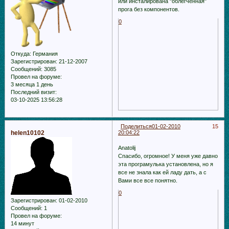
или инсталирована "облегчённая"
прога без компонентов.
0
Откуда:
Германия
Зарегистрирован
: 21-12-2007
Сообщений:
3085
Провел на форуме:
3 месяца 1 день
Последний визит:
03-10-2025 13:56:28
Поделиться
01-02-2010
15
helen10102
20:04:22
Anatolij
Спасибо, огромное! У меня уже давно
эта програмулька установлена, но я
все не знала как ей ладу дать, а с
Вами все все понятно.
0
Зарегистрирован
: 01-02-2010
Сообщений:
1
Провел на форуме:
14 минут