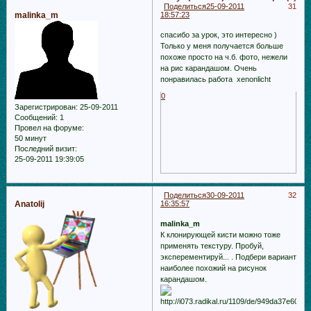
Поделиться
25-09-2011
31
malinka_m
18:57:23
спасибо за урок, это интересно )
Только у меня получается больше
похоже просто на ч.б. фото, нежели
на рис карандашом. Очень
понравилась работа xenonlicht
0
Зарегистрирован
: 25-09-2011
Сообщений:
1
Провел на форуме:
50 минут
Последний визит:
25-09-2011 19:39:05
Поделиться
30-09-2011
32
Anatolij
16:35:57
malinka_m
К клонирующей кисти можно тоже
применять текстуру. Пробуй,
эксперементируй... . Подбери вариант
наиболее похожий на рисунок
карандашом.