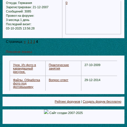
Откуда:
Германия
0
Зарегистрирован
: 21-12-2007
Сообщений:
3085
Провел на форуме:
3 месяца 1 день
Последний визит:
03-10-2025 13:56:28
Страница:
«
1
2
3
4
Похожие темы
Урок. Из фото в
Практические
27-10-2009
карандашный
занятия
рисунок.
Файлы. Обработка
Вопрос-ответ
29-12-2014
фото под
фотовышивку
Рейтинг форумов
|
Создать форум бесплатно
Сайт создан 2007-2025