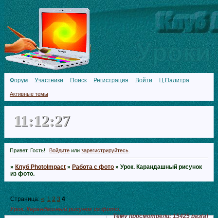
Форум
Участники
Поиск
Регистрация
Войти
Ц.Палитра
Активные темы
11:12:28
Привет, Гость!
Войдите
или
зарегистрируйтесь
.
»
Клуб PhotoImpact
»
Работа с фото
»
Урок. Карандашный рисунок
из фото.
Страница:
«
1
2
3
4
Урок. Карандашный рисунок из фото.
Тему просмотрели:
15425
раз(а)