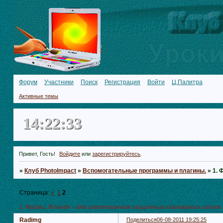
Форум
Участники
Поиск
Регистрация
Войти
Ц.Палитра
Активные темы
14:22:33
Привет, Гость!
Войдите
или
зарегистрируйтесь
.
»
Клуб PhotoImpact
»
Вспомогательные программы и плагины.
»
1. 
Страница:
«
1
2
1. Файлы. Rosette - для изготовления защитных тангерных сеток
Radimg
Поделиться
06-08-2011 19:25:25