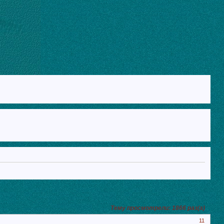
Тему просмотрели:
1866
раз(а)
11