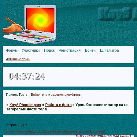
Форум
Участники
Поиск
Регистрация
Войти
Ц.Палитра
Активные темы
04:37:26
Привет, Гость!
Войдите
или
зарегистрируйтесь
.
»
Клуб PhotoImpact
»
Работа с фото
»
Урок. Как нанести загар на не
загорелые части телв
Страница:
1
Урок. Как нанести загар на не загорелые части телв
Тему просмотрели:
438
раз(а)