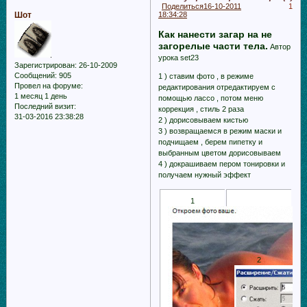
Поделиться
16-10-2011
1
Шот
18:34:28
Как нанести загар на не
загорелые части тела.
Автор
урока set23
Зарегистрирован
: 26-10-2009
Сообщений:
905
1 ) ставим фото , в режиме
Провел на форуме:
редактирования отредактируем с
1 месяц 1 день
помощью лассо , потом меню
Последний визит:
коррекция , стиль 2 раза
31-03-2016 23:38:28
2 ) дорисовываем кистью
3 ) возвращаемся в режим маски и
подчищаем , берем пипетку и
выбранным цветом дорисовываем
4 ) докрашиваем пером тонировки и
получаем нужный эффект
1
2