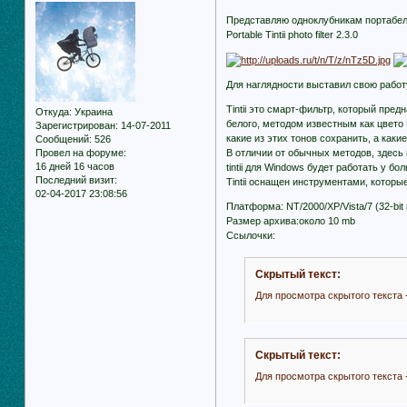
Представляю одноклубникам портабел
Portable Tintii photo filter 2.3.0
Для наглядности выставил свою рабо
Tintii это смарт-фильтр, который пре
Откуда:
Украина
белого, методом известным как цвето 
Зарегистрирован
: 14-07-2011
какие из этих тонов сохранить, а каки
Сообщений:
526
Провел на форуме:
В отличии от обычных методов, здесь
16 дней 16 часов
tintii для Windows будет работать у 
Последний визит:
Tintii оснащен инструментами, которы
02-04-2017 23:08:56
Платформа: NT/2000/XP/Vista/7 (32-bit и
Размер архива:около 10 mb
Ссылочки:
Скрытый текст:
Для просмотра скрытого текста 
Скрытый текст:
Для просмотра скрытого текста 