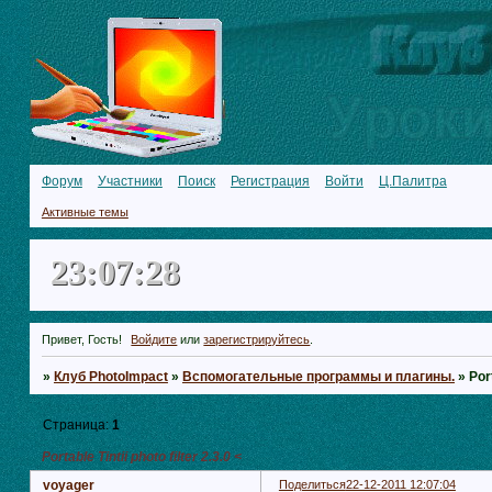
Форум
Участники
Поиск
Регистрация
Войти
Ц.Палитра
Активные темы
23:07:29
Привет, Гость!
Войдите
или
зарегистрируйтесь
.
»
Клуб PhotoImpact
»
Вспомогательные программы и плагины.
»
Port
Страница:
1
Portable Tintii photo filter 2.3.0 <
voyager
Поделиться
22-12-2011 12:07:04