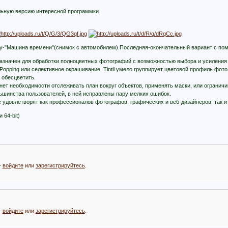
ьную версию интересной программки.
ту-"Машина времени"(снимок с автомобилем).Последняя-окончательный вариант с по
дназначен для обработки полноцветных фотографий с возможностью выбора и усиления 
Popping или селективное окрашивание. Tintii умело группирует цветовой профиль фото
е обесцветить.
 нет необходимости отслеживать план вокруг объектов, применять маски, или огранич
большинства пользователей, в ней исправлены пару мелких ошибок.
е удовлетворят как профессионалов фотографов, графических и веб-дизайнеров, так и
 64-bit)
-
войдите
или
зарегистрируйтесь
.
-
войдите
или
зарегистрируйтесь
.