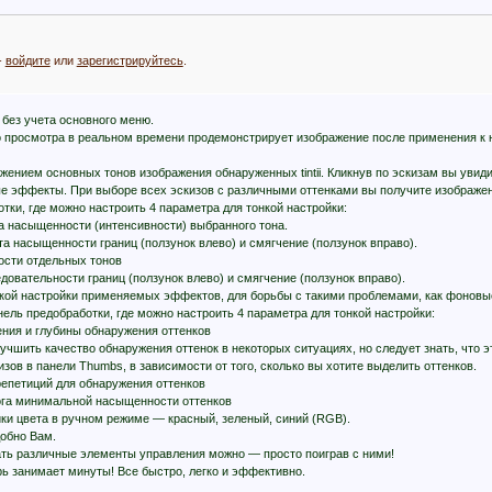
-
войдите
или
зарегистрируйтесь
.
 без учета основного меню.
о просмотра в реальном времени продемонстрирует изображение после применения к не
жением основных тонов изображения обнаруженных tintii. Кликнув по эскизам вы увид
е эффекты. При выборе всех эскизов с различными оттенками вы получите изображен
отки, где можно настроить 4 параметра для тонкой настройки:
га насыщенности (интенсивности) выбранного тона.
та насыщенности границ (ползунок влево) и смягчение (ползунок вправо).
ости отдельных тонов
довательности границ (ползунок влево) и смягчение (ползунок вправо).
кой настройки применяемых эффектов, для борьбы с такими проблемами, как фоновые
анель предобработки, где можно настроить 4 параметра для тонкой настройки:
ения и глубины обнаружения оттенков
чшить качество обнаружения оттенок в некоторых ситуациях, но следует знать, что э
зов в панели Thumbs, в зависимости от того, сколько вы хотите выделить оттенков.
 репетиций для обнаружения оттенков
орога минимальной насыщенности оттенков
йки цвета в ручном режиме — красный, зеленый, синий (RGB).
добно Вам.
ать различные элементы управления можно — просто поиграв с ними!
рь занимает минуты! Все быстро, легко и эффективно.