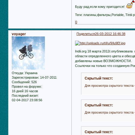
Буду рад,если кому пригодится!
Теги: плагины,фильтры,Portable, Tintii ph
0
voyager
Поделиться
26-03-2012 16:46:38
Indii.org 18 марта 2012г.опубликовала
области определенного цвета и обесц
добавлены новые ВОЗМОЖНОСТИ.
Ссылочки на только что созданную Por
Откуда:
Украина
Зарегистрирован
: 14-07-2011
Скрытый текст:
Сообщений:
526
Для просмотра скрытого текста 
Провел на форуме:
16 дней 16 часов
Последний визит:
02-04-2017 23:08:56
Скрытый текст:
Для просмотра скрытого текста 
Скрытый текст: