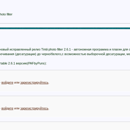
oto filter
 новый исправленный релиз Tintii photo filter 2.6.1 - автономная программа и плагин
вечивания (десатурации) до черно/белого,с возможностью выборочной десатурации, 
table 2.6.1 версию(PAFbyPuns):
-
войдите
или
зарегистрируйтесь
.
-
войдите
или
зарегистрируйтесь
.