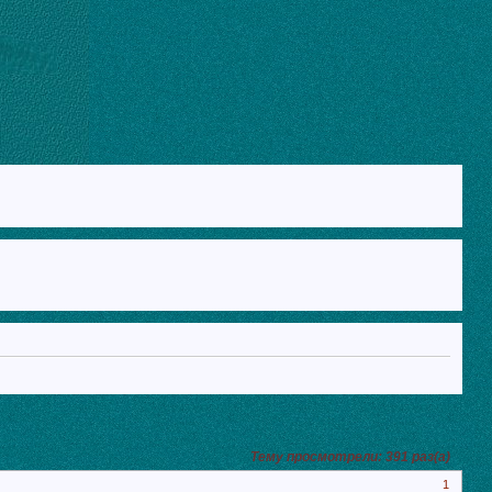
Тему просмотрели:
391
раз(а)
1