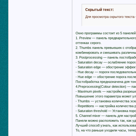
Скрытый текст:
Для просмотра скрытого текста 
Окно программы состоит из 5 панелей
1. Preview — панель предварительног
оттенках серого.
2. Thumbs панель превьюшек с отобра
комбинировать и смешивать различны
3. Postprocessing — панель постобраб
- Saturation decay — ослабление поро
- Saturation edge — обострение эффек
- Hue decay — пороги последовательн
- Hue edge — обострение порога после
Постобработка предназначена для тон
4.Preprocessing(Colour detection) — п
- Maximum pixels — настройка разреш
Повышение этого параметра может улу
- Thumbs — установка количества эски
- Repetitions — настройка количества
- Saturation threshold — Установка п
5. Channel mixer — панель для настро
Панели можно расположить так, как у
Лучший способ узнать, как использов
То, на что раньше уходили часы, тепе