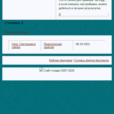
Это я слепил для примера "на ходу",
а если поиграть настройками, можно
добиться и лучших результатов.
0
Страница:
1
Похожие темы
Урок. Светящаяся
Практические
06-10-2011
сфера
занятия
Рейтинг форумов
|
Создать форум бесплатно
Сайт создан 2007-2025