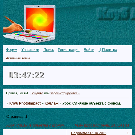
Форум
Участники
Поиск
Регистрация
Войти
Ц.Палитра
Активные темы
03:47:23
Привет, Гость!
Войдите
или
зарегистрируйтесь
.
»
Клуб PhotoImpact
»
Коллаж
»
Урок. Слияние объекта с фоном.
Страница:
1
Урок. Слияние объекта с фоном.
Тему просмотрели:
240
раз(а)
Поделиться
12-10-2016
1