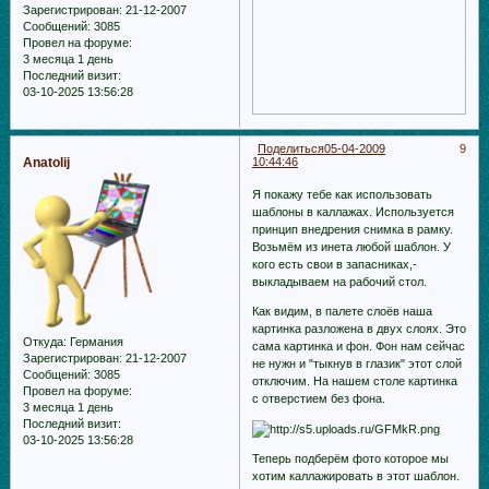
Зарегистрирован
: 21-12-2007
Сообщений:
3085
Провел на форуме:
3 месяца 1 день
Последний визит:
03-10-2025 13:56:28
Поделиться
05-04-2009
9
Anatolij
10:44:46
Я покажу тебе как использовать
шаблоны в каллажах. Используется
принцип внедрения снимка в рамку.
Возьмём из инета любой шаблон. У
кого есть свои в запасниках,-
выкладываем на рабочий стол.
Как видим, в палете слоёв наша
картинка разложена в двух слоях. Это
Откуда:
Германия
сама картинка и фон. Фон нам сейчас
Зарегистрирован
: 21-12-2007
не нужн и "тыкнув в глазик" этот слой
Сообщений:
3085
отключим. На нашем столе картинка
Провел на форуме:
с отверстием без фона.
3 месяца 1 день
Последний визит:
03-10-2025 13:56:28
Теперь подберём фото которое мы
хотим каллажировать в этот шаблон.