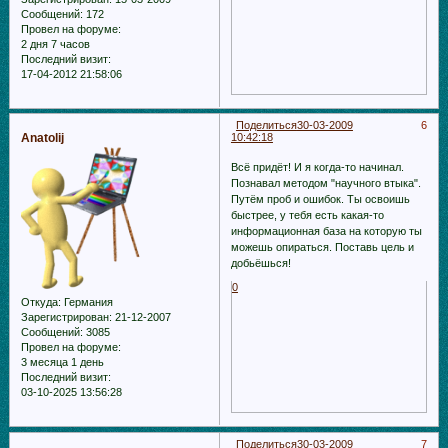
Сообщений:
172
Провел на форуме:
2 дня 7 часов
Последний визит:
17-04-2012 21:58:06
Поделиться
30-03-2009
6
Anatolij
10:42:18
Всё придёт! И я когда-то начинал.
Познавал методом "научного втыка".
Путём проб и ошибок. Ты освоишь
быстрее, у тебя есть какая-то
информационная база на которую ты
можешь опираться. Поставь цель и
добьёшься!
0
Откуда:
Германия
Зарегистрирован
: 21-12-2007
Сообщений:
3085
Провел на форуме:
3 месяца 1 день
Последний визит:
03-10-2025 13:56:28
Поделиться
30-03-2009
7