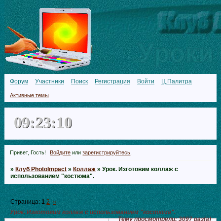
Форум
Участники
Поиск
Регистрация
Войти
Ц.Палитра
Активные темы
09:23:12
Привет, Гость!
Войдите
или
зарегистрируйтесь
.
»
Клуб PhotoImpact
»
Коллаж
»
Урок. Изготовим кoллаж с
использованием "костюма".
Страница:
1
2
»
Урок. Изготовим кoллаж с использованием "костюма".
Тему просмотрели:
3097
раз(а)