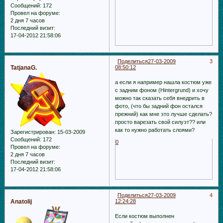
Сообщений:
172
Провел на форуме:
2 дня 7 часов
Последний визит:
17-04-2012 21:58:06
Поделиться
27-03-2009
3
TatjanaG.
08:50:12
а если я например нашла костюм уже
с задним фоном (Hintergrund) и хочу
можно так сказать себя внедрить в
фото, (что бы задний фон остался
прежний) как мне это лучше сделать?
просто варезать свой силуэт?? или
как то нужно работать слоями?
Зарегистрирован
: 15-03-2009
Сообщений:
172
0
Провел на форуме:
2 дня 7 часов
Последний визит:
17-04-2012 21:58:06
Поделиться
27-03-2009
4
Anatolij
12:24:28
Если костюм выполнен