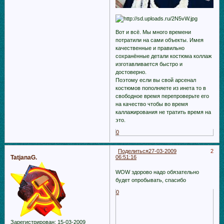
Вот и всё. Мы много времени
потратили на сами объекты. Имея
качественные и правильно
сохранённые детали костюма кoллаж
изготавливается быстро и
достоверно.
Поэтому если вы свой арсенал
костюмов пополняете из инета то в
свободное время перепроверьте его
на качество чтобы во время
каллажирования не тратить время на
это.
0
Поделиться
27-03-2009
2
TatjanaG.
06:51:16
WOW здорово надо обязательно
будет опробывать, спасибо
0
Зарегистрирован
: 15-03-2009