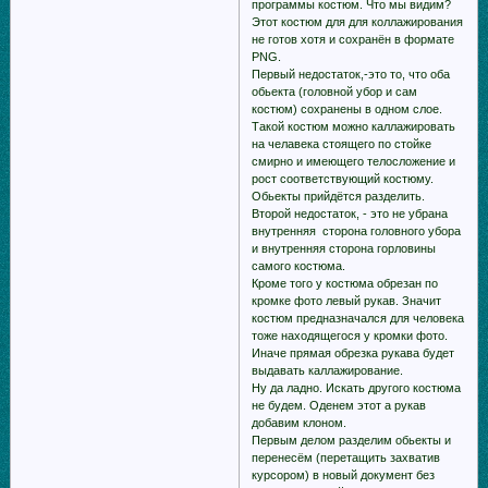
программы костюм. Что мы видим?
Этот костюм для для кoллажирования
не готов хотя и сохранён в формате
PNG.
Первый недостаток,-это то, что оба
обьекта (головной убор и сам
костюм) сохранены в одном слое.
Такой костюм можно каллажировать
на челавека стоящего по стойке
смирно и имеющего телосложение и
рост соответствующий костюму.
Обьекты прийдётся разделить.
Второй недостаток, - это не убрана
внутренняя сторона головного убора
и внутренняя сторона горловины
самого костюма.
Кроме того у костюма обрезан по
кромке фото левый рукав. Значит
костюм предназначался для человека
тоже находящегося у кромки фото.
Иначе прямая обрезка рукава будет
выдавать каллажирование.
Ну да ладно. Искать другого костюма
не будем. Оденем этот а рукав
добавим клоном.
Первым делом разделим обьекты и
перенесём (перетащить захватив
курсором) в новый документ без