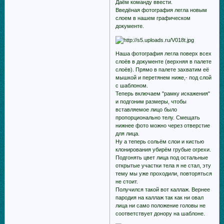
Даём команду ввести.
Введёная фотография легла новым
слоем в нашем графическом
документе.
Наша фотография легла поверх всех
слоёв в документе (верхняя в палете
слоёв). Прямо в палете захватим её
мышкой и перетянем ниже,- под слой
с шаблоном.
Теперь включаем "рамку искажения"
и подгоним размеры, чтобы
вставляемое лицо было
пропорционально телу. Cмещать
нижнее фото можно через отверстие
для лица.
Ну а теперь сольём слои и кистью
клонирования убирём грубые огрехи.
Подгонять цвет лица под остальные
открытые участки тела я не стал, эту
тему мы уже проходили, повторяться
не стоит.
Получился такой вот каллаж. Вернее
пародия на каллаж так как ни овал
лица ни само положение головы не
соответствует донору на шаблоне.