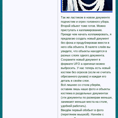
Так же ластиком в новом документе
подчистим и огрех головного убора.
Второй обьект тоже готов. Можно
приступать к каллажированию.
Прежде чем начать кoллажировать, я
предлагаю создать новый документ
без фона и продублировав ввести в
него оба объекта. В палете слоёв вы
увидите, что объекты находятся в
разных слоях одного документа.
Сохраните новый документ в
формате UFO а оригинал можно
выбросить. У нас теперь есть новый
костюм без огрехов (если не считать
обрезанного рукава) и каждая его
деталь в своём слое.
Всё лишнее со стола уберём,
оставим лишь наше фото и объекты
костюма в раздельных документах
(эти документы по размерам меньше,
занимают меньше места на столе,
удобней работать).
Введём первый обобьет в фото
(перетянем мышкой). Начнём с