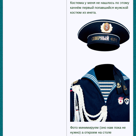
Костюма у меня не нашлось по этому
качнём первый попавшийся мужской
костюм из инета.
Фото минимируем (оно нам пока не
нужно) а откроем на столе