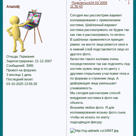
Поделиться
24-03-2009
1
Anatolij
11:36:43
Сегодня мы рассмотрим вариант
кoллажирования с применением
костюма. Шаблонный вариант
костюма рассматривать не будем так
как там и рассматривать то нечего.
В шаблонах применяется принцип
рамки: на месте лица режется окно и
в нижний слой подставляется лицо из
другого фото.
Откуда:
Германия
Качество такого кoллажа очень
Зарегистрирован
: 21-12-2007
посредственное так как подгонять под
Сообщений:
3085
костюм нужно лицо и по цвету с
Провел на форуме:
другими открытыми участками тела и
3 месяца 1 день
по формам и строению лица. А
Последний визит:
деформация лица уменьшает
03-10-2025 13:56:28
узнаваемость.
Мы сегодня рассмотрим способ
внедрения костюма в фото как
объекта.
Возьмём любое фото. Я для
кoллажирования возьму фото сына
чтобы не искать по инету
подходящую фигуру.