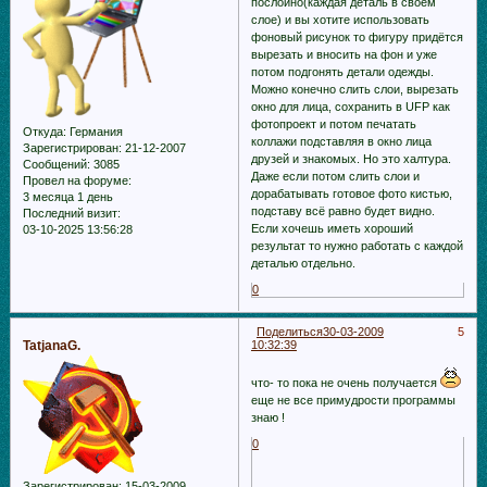
послойно(каждая деталь в своём
слое) и вы хотите использовать
фоновый рисунок то фигуру придётся
вырезать и вносить на фон и уже
потом подгонять детали одежды.
Можно конечно слить слои, вырезать
окно для лица, сохранить в UFP как
фотопроект и потом печатать
Откуда:
Германия
коллажи подставляя в окно лица
Зарегистрирован
: 21-12-2007
друзей и знакомых. Но это халтура.
Сообщений:
3085
Даже если потом слить слои и
Провел на форуме:
дорабатывать готовое фото кистью,
3 месяца 1 день
подставу всё равно будет видно.
Последний визит:
Если хочешь иметь хороший
03-10-2025 13:56:28
результат то нужно работать с каждой
деталью отдельно.
0
Поделиться
30-03-2009
5
TatjanaG.
10:32:39
что- то пока не очень получается
еще не все примудрости программы
знаю !
0
Зарегистрирован
: 15-03-2009