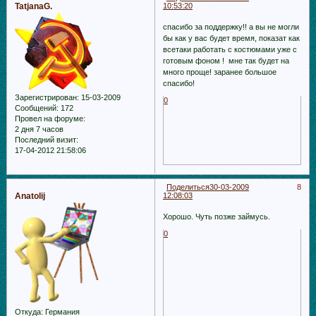
TatjanaG.
10:53:20
спасибо за поддержку!! а вы не могли
бы как у вас будет время, показат как
всетаки работать с костюмами уже с
готовым фоном ! мне так будет на
много проще! заранее большое
спасибо!
Зарегистрирован
: 15-03-2009
0
Сообщений:
172
Провел на форуме:
2 дня 7 часов
Последний визит:
17-04-2012 21:58:06
Поделиться
30-03-2009
8
Anatolij
12:08:03
Хорошо. Чуть позже займусь.
0
Откуда:
Германия