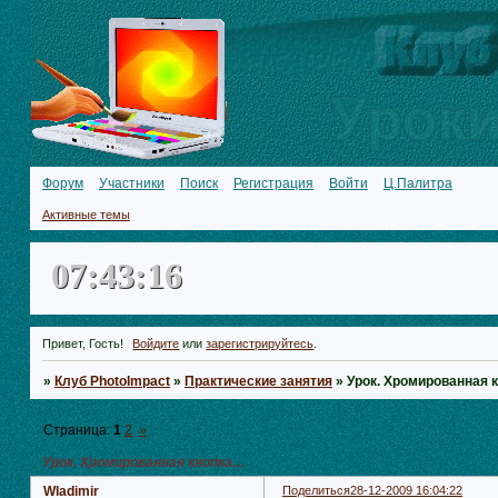
Форум
Участники
Поиск
Регистрация
Войти
Ц.Палитра
Активные темы
07:43:17
Привет, Гость!
Войдите
или
зарегистрируйтесь
.
»
Клуб PhotoImpact
»
Практические занятия
»
Урок. Хромированная 
Страница:
1
2
»
Урок. Хромированная кнопка…
Wladimir
Поделиться
28-12-2009 16:04:22