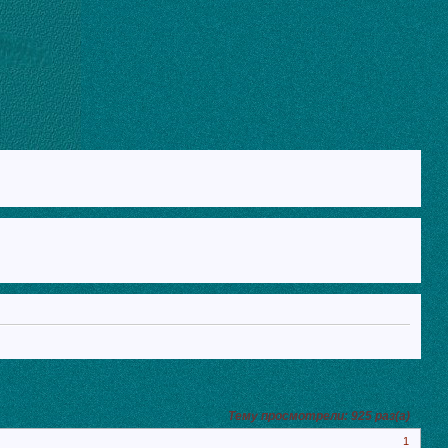
Тему просмотрели:
925
раз(а)
1