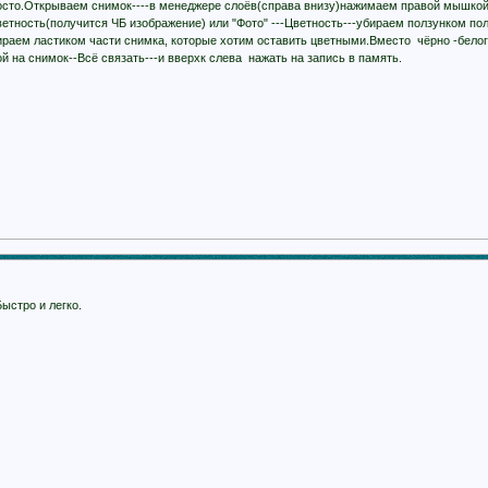
росто.Открываем снимок----в менеджере слоёв(справа внизу)нажимаем правой мышкой
ветность(получится ЧБ изображение) или "Фото" ---Цветность---убираем ползунком п
тираем ластиком части снимка, которые хотим оставить цветными.Вместо чёрно -белог
 на снимок--Всё связать---и вверхк слева нажать на запись в память.
ыстро и легко.