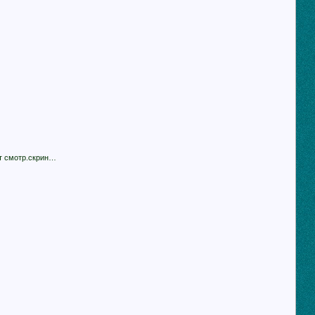
кт смотр.скрин…