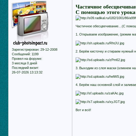
Частичное обесцвечив
С помощью этого урока
Частичное обесцвечивание…(С помощь
1. Открываем изображение, (режим ма
Зарегистрирован
: 29-12-2008
2. Берём кисточку и стираем нужный
Сообщений:
1199
Провел на форуме:
3 месяца 0 дней
Последний визит:
3. Выходим из слоя маски (кликнем на
26-07-2026 13:13:32
4. Берём наш основной слой и залив
Вот и всё!