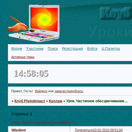
Форум
Участники
Поиск
Регистрация
Войти
Ц.Палитра
Активные темы
14:58:06
Привет, Гость!
Войдите
или
зарегистрируйтесь
.
»
Клуб PhotoImpact
»
Коллаж
»
Урок. Частичное обесцвечивание…
Страница:
1
Урок. Частичное обесцвечивание…
Wladimir
Поделиться
10-01-2010 09:51:04