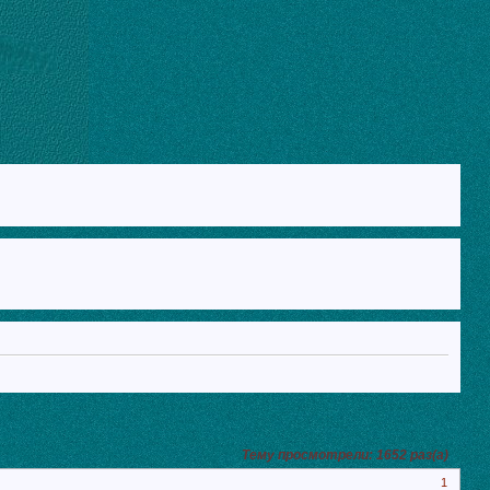
Тему просмотрели:
1652
раз(а)
1