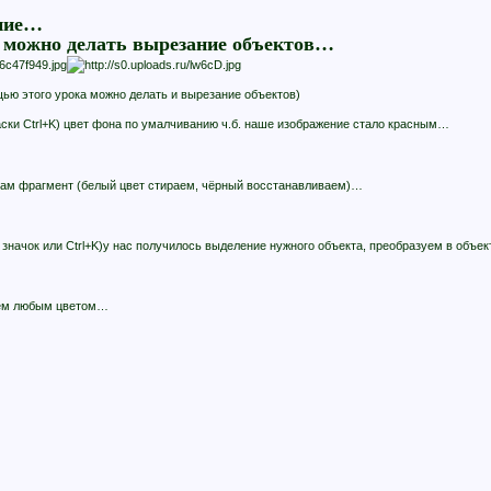
ание…
 можно делать вырезание объектов…
ю этого урока можно делать и вырезание объектов)
ски Ctrl+K) цвет фона по умалчиванию ч.б. наше изображение стало красным…
 нам фрагмент (белый цвет стираем, чёрный восстанавливаем)…
 значок или Ctrl+K)у нас получилось выделение нужного объекта, преобразуем в объе
аем любым цветом…