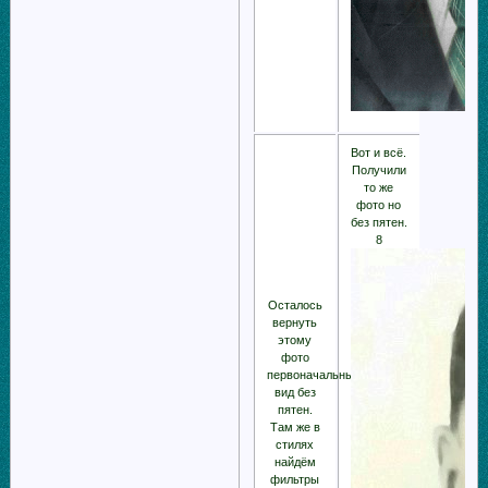
Вот и всё.
Получили
то же
фото но
без пятен.
8
Осталось
вернуть
этому
фото
первоначальный
вид без
пятен.
Там же в
стилях
найдём
фильтры