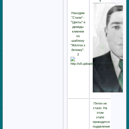
4
Находим
"Стили" -
"Цветы" и
дважды
кликнем
по
шаблону
"Жёлтое к
белому".
3
Пятен не
стало. На
этом
этапе
проводится
подавление