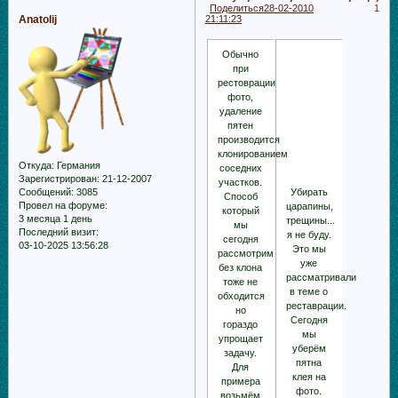
Поделиться
28-02-2010
1
Anatolij
21:11:23
Обычно
при
рестоврации
фото,
удаление
пятен
производится
клонированием
Откуда:
Германия
соседних
Зарегистрирован
: 21-12-2007
участков.
Сообщений:
3085
Убирать
Способ
Провел на форуме:
царапины,
который
3 месяца 1 день
трещины...
мы
Последний визит:
я не буду.
сегодня
03-10-2025 13:56:28
Это мы
рассмотрим
уже
без клона
рассматривали
тоже не
в теме о
обходится
реставрации.
но
Сегодня
гораздо
мы
упрощает
уберём
задачу.
пятна
Для
клея на
примера
фото.
возьмём