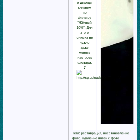
и дважды
кликнем
по
фильтру
"Жёлтый
10%". Для
этого
снимка не
нужно
даже
менять
настроек
фильтра.
7
Теги: реставрация, восстановление
фото, удаление пятен с фото