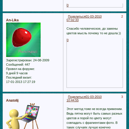
0
Поделиться
01-03-2010
2
An-Lika
07:02:33
Спасибо человеческое, до замены
цветов мысль почему то не дошла ))
0
Зарегистрирован
: 24-08-2009
Сообщений:
447
Провел на форуме:
9 дней 9 часов
Последний визит:
17-01-2013 17:27:19
Поделиться
01-03-2010
3
Anatolij
10:44:55
Этот метод тоже не всегда применим.
Ведь пятна могут быть самых разных
цветов и порой по цвету могут
совпадать с фрагментами фото. В
таких случаях лучше конечно