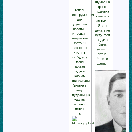
шумов на
фото,
Теперь
подгонка
инструментом
клоном и
для
кистью...
удаления
. Я этого
царапин
делать не
и трещин
буду. Моя
подчистим
задача
фото. Я
была
всё фото
удалить
чистить
пятна.
не буду, у
Что я и
меня
сделал.
другая
6
задача.
Клоном
сглаживания
(иконка в
виде
пудреницы)
удалим
остатки
пятен.
5