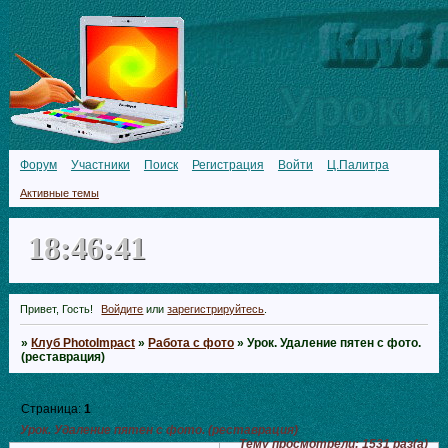
Форум
Участники
Поиск
Регистрация
Войти
Ц.Палитра
Активные темы
18:46:42
Привет, Гость!
Войдите
или
зарегистрируйтесь
.
»
Клуб PhotoImpact
»
Работа с фото
»
Урок. Удаление пятен с фото.
(реставрация)
Страница:
1
Урок. Удаление пятен с фото. (реставрация)
Тему просмотрели:
1531
раз(а)