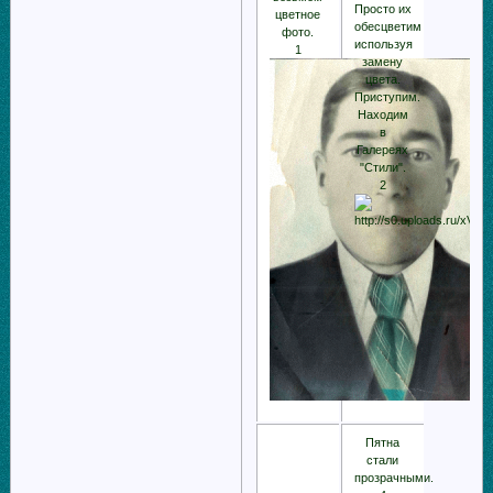
Просто их
цветное
обесцветим
фото.
используя
1
замену
цвета.
Приступим.
Находим
в
Галереях
"Стили".
2
Пятна
стали
прозрачными.