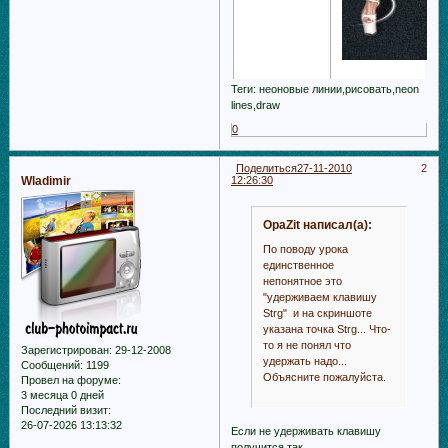
Теги: неоновые линии,рисовать,neon
lines,draw
0
Поделиться
27-11-2010
2
Wladimir
12:26:30
OpaZit написал(а):
По поводу урока
единственное
непонятное это
"удерживаем клавишу
Strg" и на скриншоте
указана точка Strg... Что-
то я не понял что
Зарегистрирован
: 29-12-2008
удержать надо...
Сообщений:
1199
Объясните пожалуйста.
Провел на форуме:
3 месяца 0 дней
Последний визит:
26-07-2026 13:13:32
Если не удерживать клавишу
получится так...