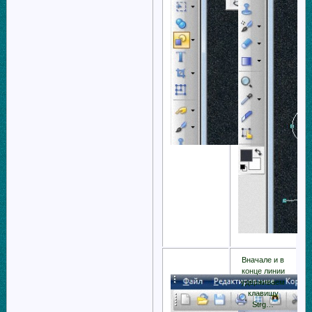
Вначале и в
конце линии
удерживаем
клавишу
Strg…