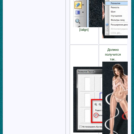
[/align]
Должно
получится
так..