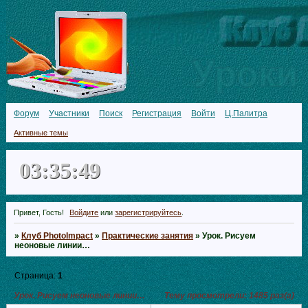
Форум
Участники
Поиск
Регистрация
Войти
Ц.Палитра
Активные темы
03:35:50
Привет, Гость!
Войдите
или
зарегистрируйтесь
.
»
Клуб PhotoImpact
»
Практические занятия
»
Урок. Рисуем
неоновые линии…
Страница:
1
Урок. Рисуем неоновые линии…
Тему просмотрели:
1485
раз(а)