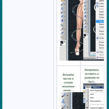
Копировать
вставить и
Возьмём
размоем по
ластик и
гаусс..
сотрём
ненужные
линии…