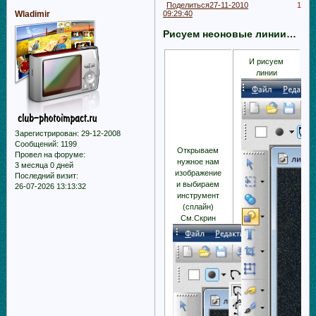
Поделиться
27-11-2010
1
Wladimir
09:29:40
Рисуем неоновые линии…
И рисуем
линии
Зарегистрирован
: 29-12-2008
Сообщений:
1199
Открываем
Провел на форуме:
нужное нам
3 месяца 0 дней
изображение
Последний визит:
и выбираем
26-07-2026 13:13:32
инструмент
(сплайн)
См.Скрин