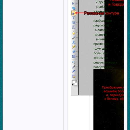
2 луча,
слабое
свечение
с
наибольшим
радиусом).
К самой
планете
можно
применить
шум для
большего
объёма и
реалистичности
поверхности.