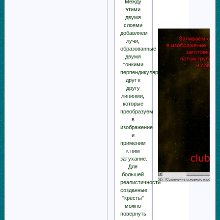
Между
этими
двумя
слоями
добавляем
лучи,
образованные
двумя
тонкими
перпендикулярными
друг к
другу
линиями,
которые
преобразуем
в
изображение
и
применим
к ним
затухание.
Для
большей
реалистичности
созданные
"кресты"
можно
повернуть