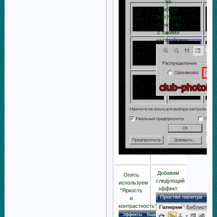
же
шаблон
Add Noise
8), но уже
с такими
настройками:
Добавим
Опять
следующий
используем
эффект:
"Яркость
и
контрастность":