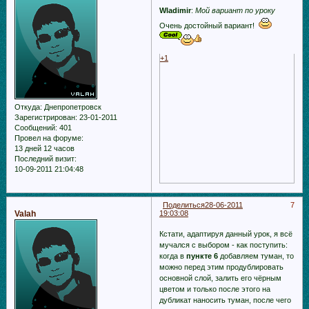
Wladimir
:
Мой вариант по уроку
Очень достойный вариант!
+1
Откуда:
Днепропетровск
Зарегистрирован
: 23-01-2011
Сообщений:
401
Провел на форуме:
13 дней 12 часов
Последний визит:
10-09-2011 21:04:48
Поделиться
28-06-2011
7
Valah
19:03:08
Кстати, адаптируя данный урок, я всё
мучался с выбором - как поступить:
когда в
пункте 6
добавляем туман, то
можно перед этим продублировать
основной слой, залить его чёрным
цветом и только после этого на
дубликат наносить туман, после чего