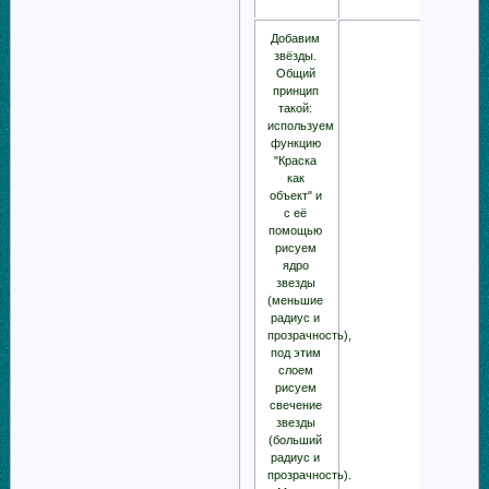
Добавим
звёзды.
Общий
принцип
такой:
используем
функцию
"Краска
как
объект" и
с её
помощью
рисуем
ядро
звезды
(меньшие
радиус и
прозрачность),
под этим
слоем
рисуем
свечение
звезды
(больший
радиус и
прозрачность).