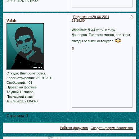
26-07-2026 13:13:32
Поделиться
29-06-2011
9
Valah
19:28:00
Wladimir
:
В Х3 есть кисти
Да, верно. Так тоже можно, при этом
звёзды белыми останутся
0
Откуда:
Днепропетровск
Зарегистрирован
: 23-01-2011
Сообщений:
401
Провел на форуме:
13 дней 12 часов
Последний визит:
10-09-2011 21:04:48
Страница:
1
Рейтинг форумов
|
Создать форум бесплатно