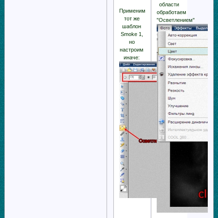
области
Применим
обработаем
тот же
"Осветлением"
шаблон
Smoke 1,
но
настроим
иначе: