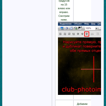
градусов
на 15
влево или
вправо.
Смотрим
ниже.
Добавим