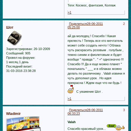
Теги: Космос, фантазия, Коллаж
+1
Поделиться
28-06-2011
2
Шот
05:25:00
ай да молодец ! Спасибо ! Какая
прелесть ! Теперь все кто мечтатель
может себе создать нечто ! Облака
Зарегистрирован
: 26-10-2009
чуть раскрасить розовым . голубым ,
Сообщений:
905
темно синим и фиолетовым и будет
Провел на форуме:
вообще " правда " . " +" однозначно !!!
1 месяц 1 день
Спасибо !!! Да и еще можно планет "
Последний визит:
понатыкать " ___ и в облаках можно
31-03-2016 23:38:28
делать по различному . Valah извини я
чуть дополнил урок . Но идея
прекрасна ! Ждем еще что ни будь !
С уважение Шот .
+1
Поделиться
28-06-2011
3
Wladimir
06:33:23
Valah
Спасибо красивый урок...