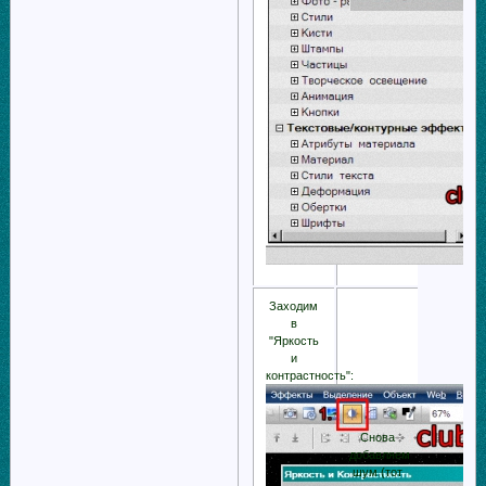
Заходим
в
"Яркость
и
контрастность":
Снова
добавляем
шум (тот