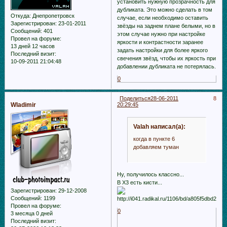
установить нужную прозрачность для
дубликата. Это можно сделать в том
Откуда:
Днепропетровск
случае, если необходимо оставить
Зарегистрирован
: 23-01-2011
звёзды на заднем плане белыми, но в
Сообщений:
401
этом случае нужно при настройке
Провел на форуме:
яркости и контрастности заранее
13 дней 12 часов
задать настройки для более яркого
Последний визит:
свечения звёзд, чтобы их яркость при
10-09-2011 21:04:48
добавлении дубликата не потерялась.
0
Поделиться
28-06-2011
8
Wladimir
20:29:45
Valah написал(а):
когда в пункте 6
добавляем туман
Ну, получилось классно...
В Х3 есть кисти...
Зарегистрирован
: 29-12-2008
Сообщений:
1199
Провел на форуме:
0
3 месяца 0 дней
Последний визит: