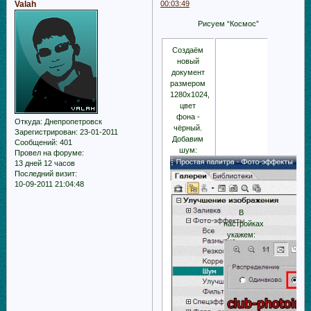
Valah
00:03:49
Рисуем “Космос”
Создаём
новый
документ
размером
1280х1024,
цвет
фона -
Откуда:
Днепропетровск
чёрный.
Зарегистрирован
: 23-01-2011
Добавим
Сообщений:
401
шум:
Провел на форуме:
13 дней 12 часов
Последний визит:
10-09-2011 21:04:48
В
настройках
укажем: