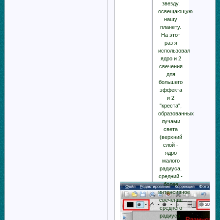
звезду,
освещающую
нашу
планету.
На этот
раз я
использовал
ядро и 2
свечения
для
большего
эффекта
и 2
"креста",
образованных
лучами
света
(верхний
слой -
ядро
малого
радиуса,
средний -
более
интенсивное
свечение
среднего
радиуса,