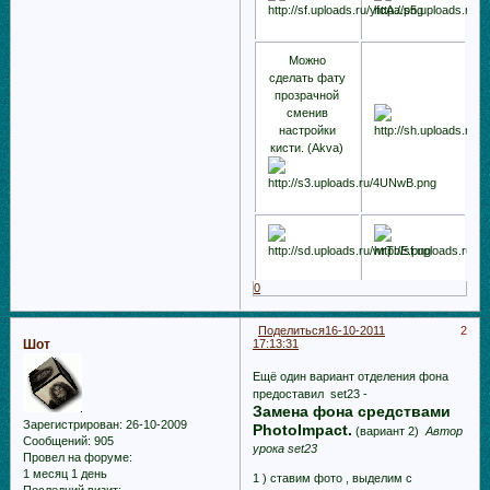
Можно
сделать фату
прозрачной
сменив
настройки
кисти. (Akva)
0
Поделиться
16-10-2011
2
Шот
17:13:31
Ещё один вариант отделения фона
предоставил set23 -
Замена фона средствами
Зарегистрирован
: 26-10-2009
PhotoImpact.
(вариант 2)
Автор
Сообщений:
905
урока set23
Провел на форуме:
1 месяц 1 день
1 ) ставим фото , выделим с