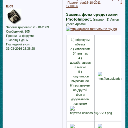
Поделиться
16-10-2011
1
Шот
17:00:06
Замена фона средствами
PhotoImpact.
(вариант 1) Автор
урока Apostol
Зарегистрирован
: 26-10-2009
Сообщений:
905
Провел на форуме:
1 ) обрисуем
1 месяц 1 день
Последний визит:
объект
31-03-2016 23:38:28
2 ) извлекаем
3 ) вот так
4 )
дорабатываем
в маске
5 )
получилось
вырезанное
6 ) вставляем
на другой
фон и
доделываем
ластиком