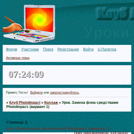
Форум
Участники
Поиск
Регистрация
Войти
Ц.Палитра
Активные темы
07:24:09
Привет, Гость!
Войдите
или
зарегистрируйтесь
.
»
Клуб PhotoImpact
»
Коллаж
»
Урок. Замена фона средствами
PhotoImpact. (вариант 1)
Страница:
1
Урок. Замена фона средствами PhotoImpact. (вариант 1)
Тему просмотрели:
516
раз(а)