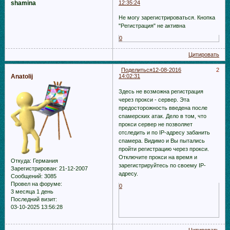
shamina
12:35:24
Не могу зарегистрироваться. Кнопка
"Регистрация" не активна
0
Цитировать
Поделиться
12-08-2016
2
Anatolij
14:02:31
Здесь не возможна регистрация
через прокси - сервер. Эта
предосторожность введена после
спамерских атак. Дело в том, что
прокси сервер не позволяет
отследить и по IP-адресу забанить
спамера. Видимо и Вы пытались
пройти регистрацию через прокси.
Отключите прокси на время и
Откуда:
Германия
зарегистрируйтесь по своему IP-
Зарегистрирован
: 21-12-2007
адресу.
Сообщений:
3085
Провел на форуме:
0
3 месяца 1 день
Последний визит:
03-10-2025 13:56:28