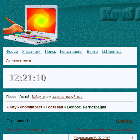
Форум
Участники
Поиск
Регистрация
Войти
Ц.Палитра
Активные темы
12:21:10
Привет, Гость!
Войдите
или
зарегистрируйтесь
.
»
Клуб PhotoImpact
»
Гостевая
»
Вопрос. Регистрация
Страница:
1
Ответить
Вопрос. Регистрация
Тему просмотрели:
441
раз(а)
Поделиться
05-07-2016
1