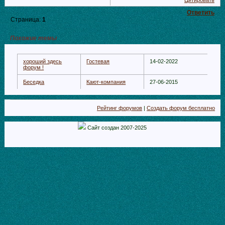
Цитировать
Ответить
Страница:
1
Похожие темы
хороший здесь
Гостевая
14-02-2022
форум !
Беседка
Кают-компания
27-06-2015
Рейтинг форумов
|
Создать форум бесплатно
Сайт создан 2007-2025