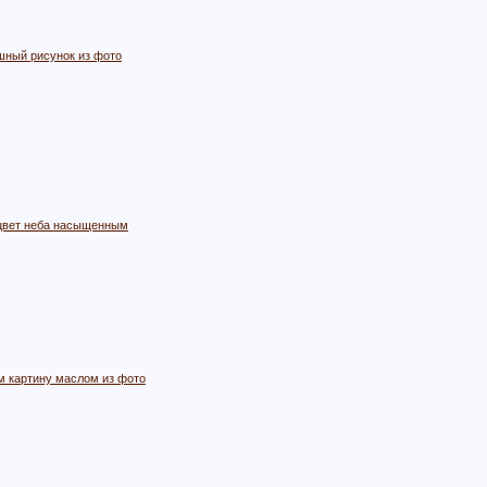
шный рисунок из фото
цвет неба насыщенным
м картину маслом из фото