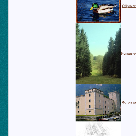
Обрамле
Исправля
Фото в 