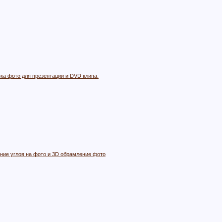
ка фото для презентации и DVD клипа.
ние углов на фото и 3D обрамление фото