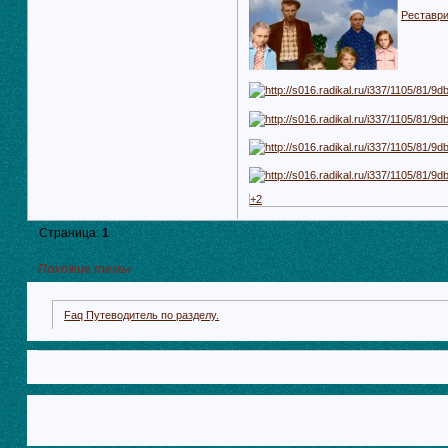
Реставри
+2
Страница:
1
Похожие темы
Faq Путеводитель по разделу.