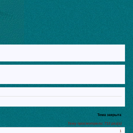
Тема закрыта
Тему просмотрели:
710
раз(а)
1