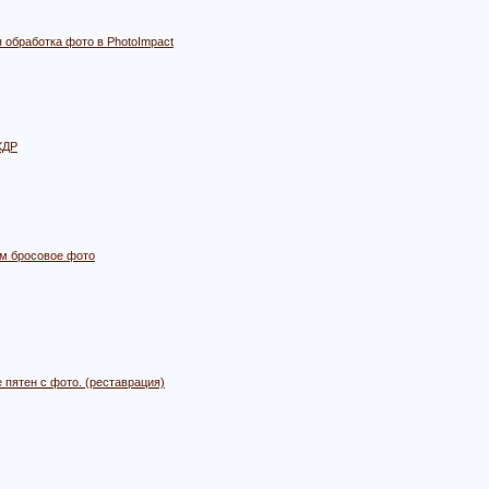
 обработка фото в PhotoImpact
ХДР
м бросовое фото
 пятен с фото. (реставрация)