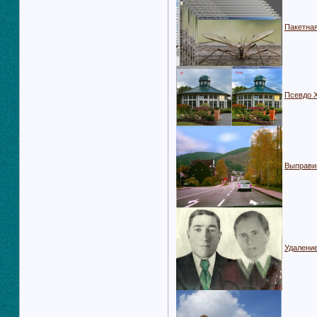
Пакетная
Псевдо 
Выправи
Удаление