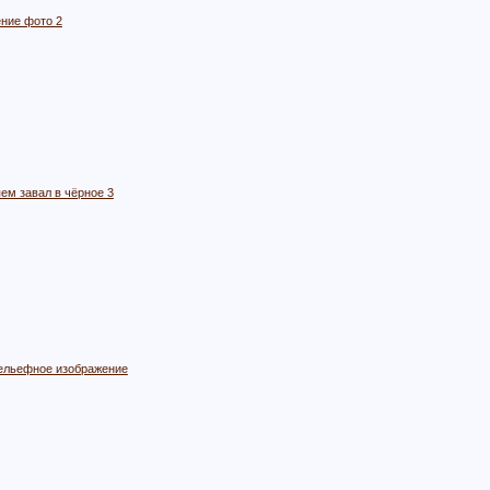
ние фото 2
ем завал в чёрное 3
рельефное изображение