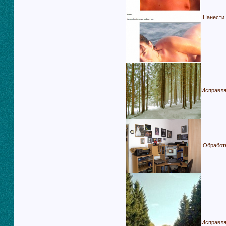
Нанести 
Исправля
Обработ
Исправля