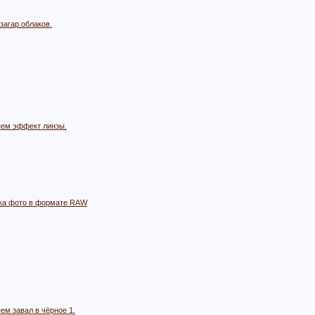
загар облаков.
ем эффект линзы.
ка фото в формате RAW
ем завал в чёрное 1.