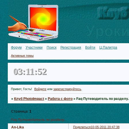
Форум
Участники
Поиск
Регистрация
Войти
Ц.Палитра
Активные темы
03:11:53
Привет, Гость!
Войдите
или
зарегистрируйтесь
.
»
Клуб PhotoImpact
»
Работа с фото
»
Faq Путеводитель по разделу.
Страница:
1
Faq Путеводитель по разделу.
An-Lika
Поделиться
10-05-2011 20:47:38