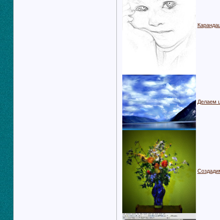
Каранда
Делаем 
Создади